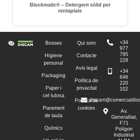
Blockmatic® – Detergent sòlid per
rentaplats
+34
Bosses
Qui som
977
795
Higiene
Contacte
228
personal
Avís legal
+34
Packaging
646
Política de
220
Paper i
privacitat
102
cel·lulosa
discam@comercialdis
Política de
Parament
cookies
Av.
de taula
Generalitat,
F71
Químics
Polígon
Industrial