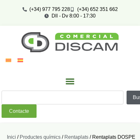
(+34) 977 795 228
(+34) 652 351 662
Dll - Dv 8:00 - 17:30
Bu
Contacte
Inici
/
Productes químics
/
Rentaplats
/ Rentaplats DOSPE