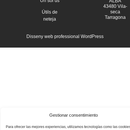
Un sol ús
ALBA
43480 Vila-
seca
Útils de
Tarragona
neteja
Disseny web professional WordPress
Gestionar consentimiento
Para ofrecer las mejores experiencias, utilizamos tecnologías como las cookie