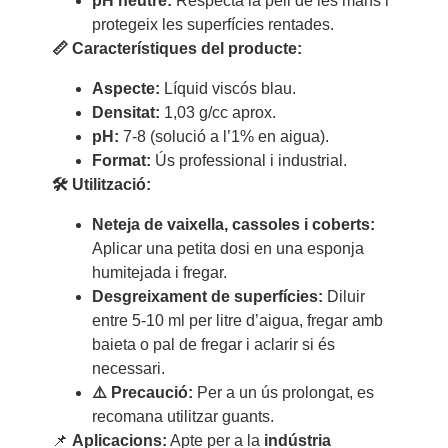
pH neutre:
Respecta la pell de les mans i
protegeix les superfícies rentades.
📏 Característiques del producte:
Aspecte:
Líquid viscós blau.
Densitat:
1,03 g/cc aprox.
pH:
7-8 (solució a l’1% en aigua).
Format:
Ús professional i industrial.
🛠 Utilització:
Neteja de vaixella, cassoles i coberts:
Aplicar una petita dosi en una esponja
humitejada i fregar.
Desgreixament de superfícies:
Diluir
entre 5-10 ml per litre d’aigua, fregar amb
baieta o pal de fregar i aclarir si és
necessari.
⚠️ Precaució:
Per a un ús prolongat, es
recomana utilitzar guants.
📌
Aplicacions:
Apte per a la
indústria