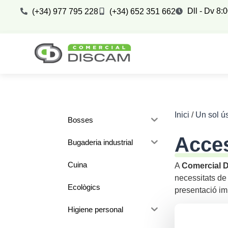
Dll - Dv 8:
(+34) 977 795 228
(+34) 652 351 662
Inici
/
Un sol ú
Bosses
Acces
Bugaderia industrial
Cuina
A
Comercial 
necessitats de 
Ecològics
presentació im
Higiene personal