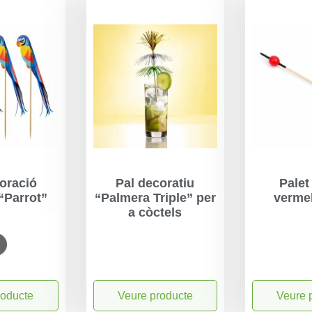
oració
Pal decoratiu
Palet
“Parrot”
“Palmera Triple” per
vermel
a còctels
roducte
Veure producte
Veure 