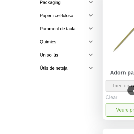
Packaging
Paper i cel·lulosa
Parament de taula
Químics
Un sol ús
Útils de neteja
Adorn pal
Clear
Veure p