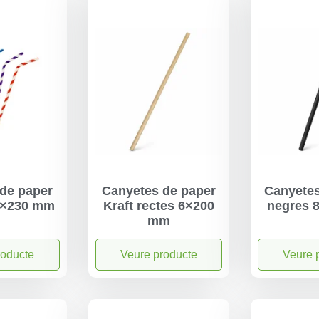
de paper
Canyetes de paper
Canyetes
 6×230 mm
Kraft rectes 6×200
negres 
mm
roducte
Veure producte
Veure 