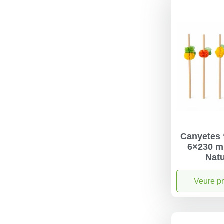
Canyetes 
6×230 m
Natu
Veure p