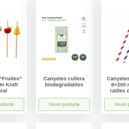
“Fruites”
Canyetes cullera
Canyetes
m Kraft
biodegradables
8×200
ral
ratlles 
roducte
Veure producte
Veure 