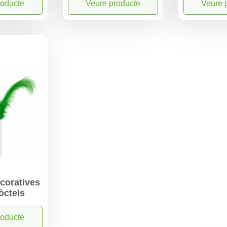
roducte
Veure producte
Veure 
coratives
òctels
roducte