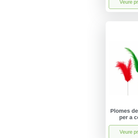
Veure p
Plomes de
per a c
Veure p