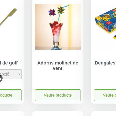
 de golf
Adorns molinet de
Bengales
vent
roducte
Veure producte
Veure 