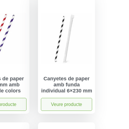
 de paper
Canyetes de paper
 mm amb
amb funda
de colors
individual 6×230 mm
producte
Veure producte