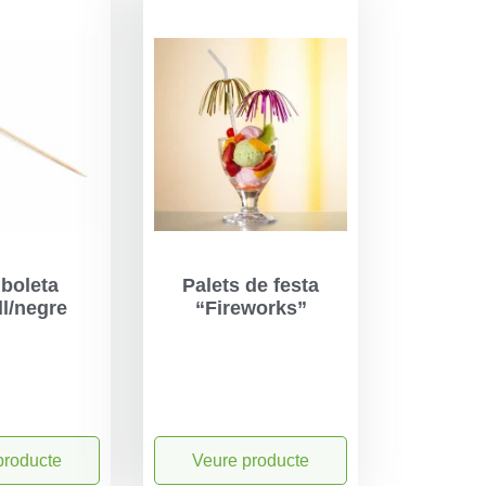
 boleta
Palets de festa
l/negre
“Fireworks”
producte
Veure producte