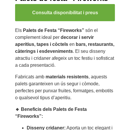
Consulta disponibilitat i preus
Els
Palets de Festa “Fireworks”
són el
complement ideal per
decorar i servir
aperitius, tapes i còctels
en
bars, restaurants,
càterings i esdeveniments
. El seu disseny
atractiu i cridaner afegeix un toc festiu i sofisticat
a cada presentació.
Fabricats amb
materials resistents
, aquests
palets garanteixen un ús segur i còmode,
perfectes per punxar fruites, formatges, embotits
o qualsevol tipus d’aperitiu.
🔹 Beneficis dels Palets de Festa
“Fireworks”:
Disseny cridaner:
Aporta un toc elegant i