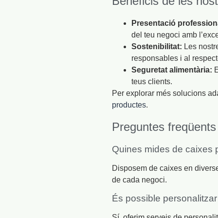
Beneficis de les nost
Presentació profession
del teu negoci amb l’exce
Sostenibilitat:
Les nostre
responsables i al respec
Seguretat alimentària:
E
teus clients.
Per explorar més solucions ada
productes
.
Preguntes freqüents 
Quines mides de caixes p
Disposem de caixes en diverse
de cada negoci.
És possible personalitzar
Sí, oferim serveis de personali