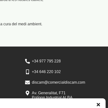
 la cura del medi ambient.
+34 977 795 228
+34 646 220 102
discam@comercialdiscam.com
Av. Generalitat, F71
Polígon Industrial ALBA
43480 Vila-seca
Tarragona