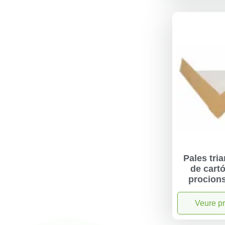
Pales tri
de cart
procions
Veure p