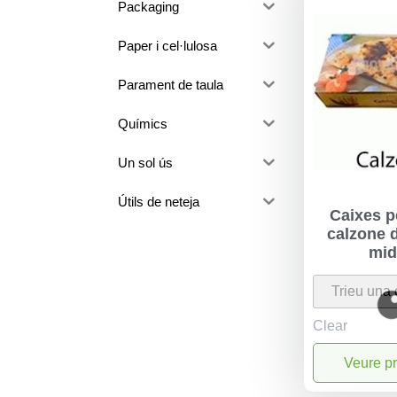
Packaging
Paper i cel·lulosa
Parament de taula
Químics
Un sol ús
Útils de neteja
Caixes p
calzone d
mid
Clear
Veure p