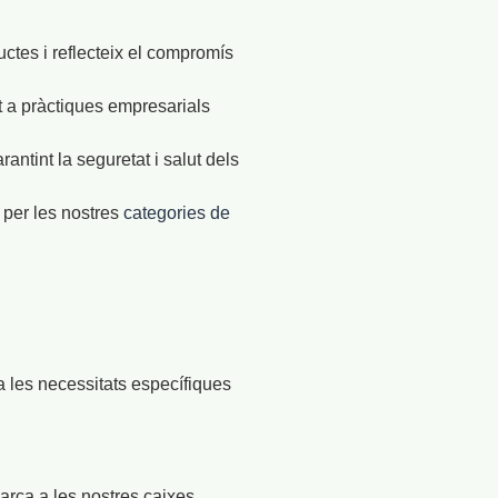
ctes i reflecteix el compromís
t a pràctiques empresarials
antint la seguretat i salut dels
per les nostres
categories de
 les necessitats específiques
marca a les nostres caixes,