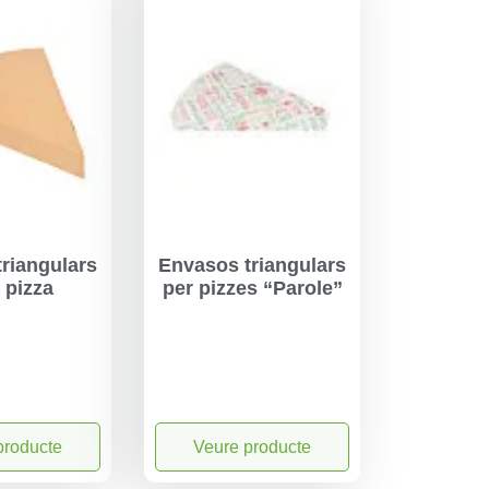
riangulars
Envasos triangulars
 pizza
per pizzes “Parole”
producte
Veure producte