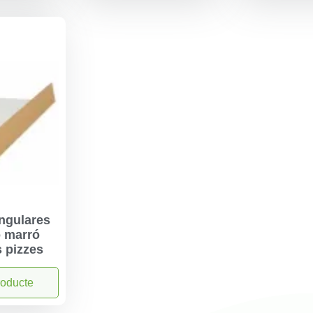
angulares
ó marró
 pizzes
roducte