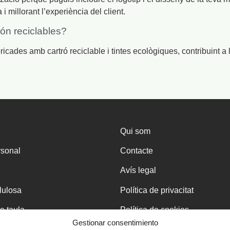
a i millorant l’experiència del client.
ón reciclables?
bricades amb cartró reciclable i tintes ecològiques, contribuint a
Qui som
rsonal
Contacte
Avís legal
·lulosa
Política de privacitat
e taula
Política de cookies
Gestionar consentimiento