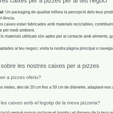
res caixes per a pizzes per al teu negoci
al:
Un packaging de qualitat millora la percepció dels teus produ
l·lència.
s caixes estan fabricades amb materials reciclables, contribuin
te pel medi ambient.
ls materials utilitzats són aptes per al contacte amb aliments, gar
ptades al teu negoci, visita la nostra
pàgina principal
o navega 
sobre les nostres caixes per a pizzes
er a pizzes oferiu?
s mides, des de 20 cm fins a 50 cm de diàmetre, adaptant-nos a
 les caixes amb el logotip de la meva pizzeria?
tzació perquè puguis incloure el logotip i el disseny de la teva 