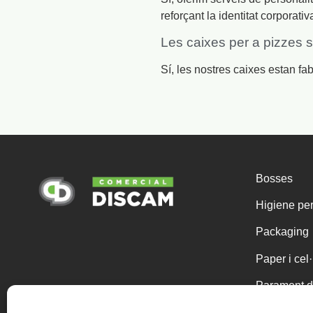
reforçant la identitat corporativ
Les caixes per a pizzes s
Sí, les nostres caixes estan fa
Bosses
Higiene pe
Packaging
Paper i cel
Parament d
Químics