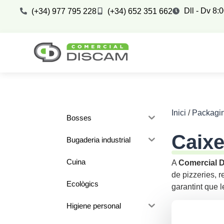
Dll - Dv 8:
(+34) 977 795 228
(+34) 652 351 662
Inici
/
Packagi
Bosses
Caixe
Bugaderia industrial
Cuina
A
Comercial 
de pizzeries, r
Ecològics
garantint que l
Higiene personal