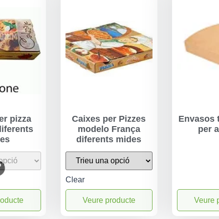
er pizza
Caixes per Pizzes
Envasos t
iferents
modelo França
per a
es
diferents mides
Clear
roducte
Veure producte
Veure 