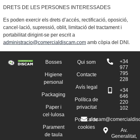
DRETS DE LES PERSONES INTERESSADES
Es poden exercir els drets d’accés, rectificació, oposició,
cancel·lació, supressió, oblit, limitació del tractament i
portabilitat dirigint-se per escrit a
administracio@comercialdiscam.com
amb còpia del DNI.
+34
Bosses
Qui som
977
795
Higiene
Contacte
228
personal
Avís legal
+34
Packaging
646
Política de
220
Paper i
privacitat
102
cel·lulosa
discam@comercialdis
Política de
Parament
cookies
Av.
de taula
Generalitat,