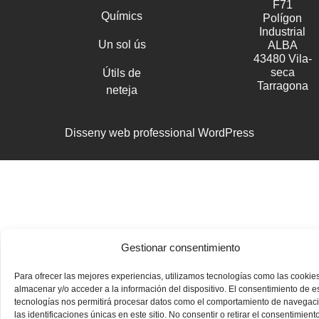
F71
Químics
Polígon
Industrial
Un sol ús
ALBA
43480 Vila-
seca
Útils de
Tarragona
neteja
Disseny web professional WordPress
Gestionar consentimiento
Para ofrecer las mejores experiencias, utilizamos tecnologías como las cookie
almacenar y/o acceder a la información del dispositivo. El consentimiento de e
tecnologías nos permitirá procesar datos como el comportamiento de navegac
las identificaciones únicas en este sitio. No consentir o retirar el consentimiento