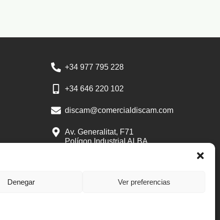
+34 977 795 228
+34 646 220 102
discam@comercialdiscam.com
Av. Generalitat, F71
Polígon Industrial ALBA
43480 Vila-seca
Tarragona
Denegar
Ver preferencias