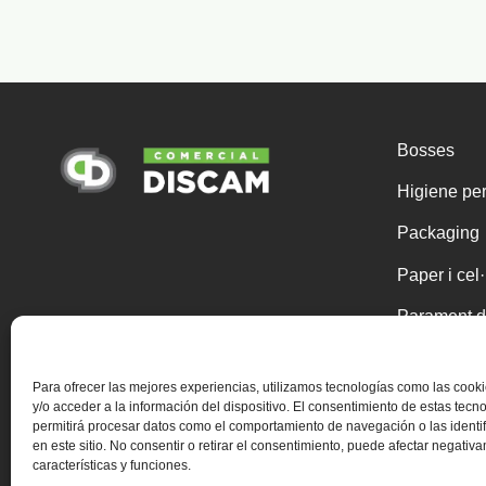
Bosses
Higiene pe
Packaging
Paper i cel
Parament d
Químics
Para ofrecer las mejores experiencias, utilizamos tecnologías como las coo
Un sol ús
y/o acceder a la información del dispositivo. El consentimiento de estas tecn
permitirá procesar datos como el comportamiento de navegación o las identi
Útils de net
en este sitio. No consentir o retirar el consentimiento, puede afectar negativ
características y funciones.