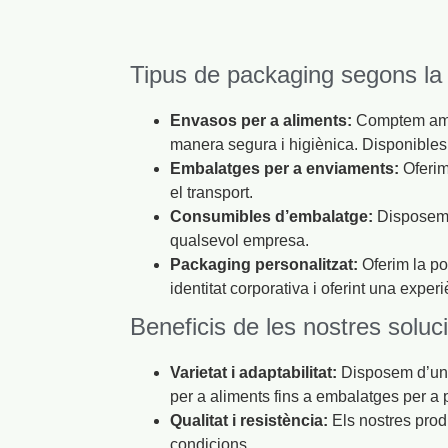
Tipus de packaging segons la 
Envasos per a aliments:
Comptem amb u
manera segura i higiènica. Disponibles 
Embalatges per a enviaments:
Oferim 
el transport.
Consumibles d’embalatge:
Disposem d
qualsevol empresa.
Packaging personalitzat:
Oferim la po
identitat corporativa i oferint una experi
Beneficis de les nostres soluc
Varietat i adaptabilitat:
Disposem d’una
per a aliments fins a embalatges per a 
Qualitat i resistència:
Els nostres produ
condicions.