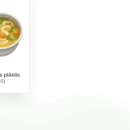
 plàstic
10)