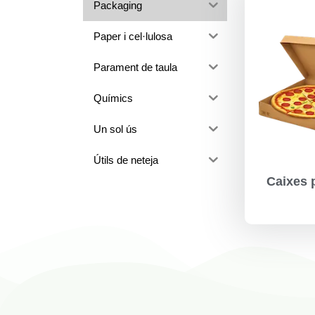
Packaging
Paper i cel·lulosa
Parament de taula
Químics
Un sol ús
Útils de neteja
Caixes 