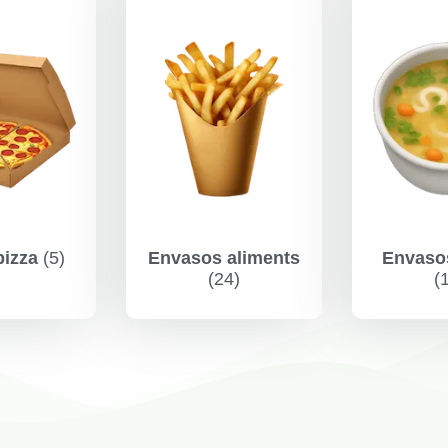
pizza
(5)
Envasos aliments
Envasos
(24)
(