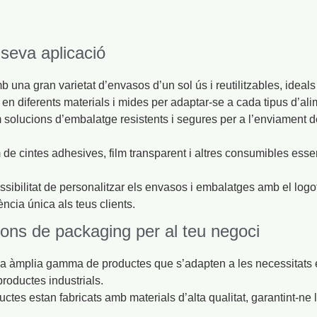
seva aplicació
na gran varietat d’envasos d’un sol ús i reutilitzables, ideals 
en diferents materials i mides per adaptar-se a cada tipus d’ali
solucions d’embalatge resistents i segures per a l’enviament de 
e cintes adhesives, film transparent i altres consumibles esse
ssibilitat de personalitzar els envasos i embalatges amb el logot
ència única als teus clients.
ions de packaging per al teu negoci
 àmplia gamma de productes que s’adapten a les necessitats e
productes industrials.
ctes estan fabricats amb materials d’alta qualitat, garantint-ne l