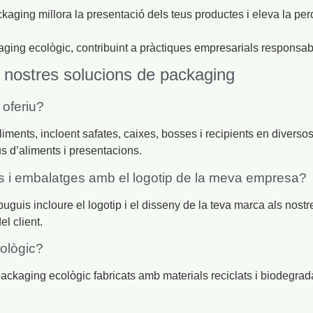
aging millora la presentació dels teus productes i eleva la perce
ing ecològic, contribuint a pràctiques empresarials responsabl
 nostres solucions de packaging
 oferiu?
nts, incloent safates, caixes, bosses i recipients en diversos m
s d’aliments i presentacions.
os i embalatges amb el logotip de la meva empresa?
puguis incloure el logotip i el disseny de la teva marca als nost
el client.
ològic?
ackaging ecològic fabricats amb materials reciclats i biodegr