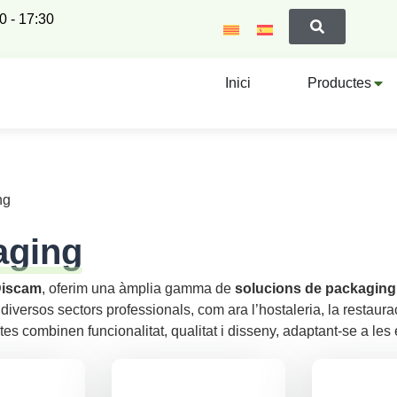
00 - 17:30
Inici
Productes
ng
aging
Discam
, oferim una àmplia gamma de
solucions de packaging 
diversos sectors professionals, com ara l’hostaleria, la restaurac
tes combinen funcionalitat, qualitat i disseny, adaptant-se a le