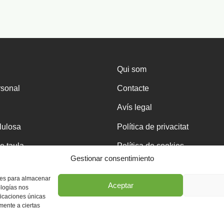
Qui som
rsonal
Contacte
Avís legal
·lulosa
Política de privacitat
e taula
Política de cookies
Gestionar consentimiento
kies para almacenar
Aceptar
ologías nos
ficaciones únicas
eja
amente a ciertas