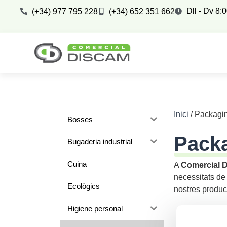
Dll - Dv 8:
(+34) 977 795 228
(+34) 652 351 662
Inici
/ Packagi
Bosses
Pack
Bugaderia industrial
Cuina
A
Comercial 
necessitats de 
Ecològics
nostres produc
Higiene personal