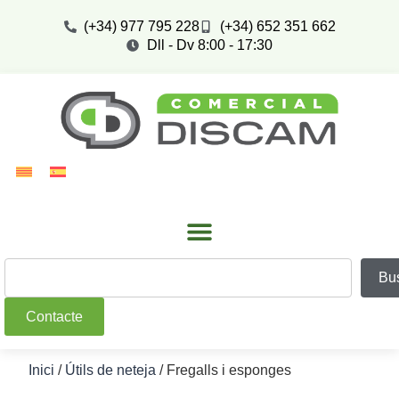
(+34) 977 795 228
(+34) 652 351 662
Dll - Dv 8:00 - 17:30
Bu
Contacte
Inici
/
Útils de neteja
/ Fregalls i esponges