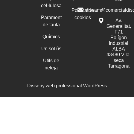
cel·lulosa
discam@comercialdis
Política de
Parament
cookies
Av.
de taula
Generalitat,
F71
Químics
Polígon
Industrial
Un sol ús
ALBA
43480 Vila-
seca
Útils de
Tarragona
neteja
Disseny web professional WordPress