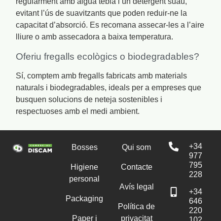
regularment amb aigua tèbia i un detergent suau,
evitant l’ús de suavitzants que poden reduir-ne la
capacitat d’absorció. Es recomana assecar-les a l’aire
lliure o amb assecadora a baixa temperatura.
Oferiu fregalls ecològics o biodegradables?
Sí, comptem amb fregalls fabricats amb materials
naturals i biodegradables, ideals per a empreses que
busquen solucions de neteja sostenibles i
respectuoses amb el medi ambient.
+34
Bosses
Qui som
977
795
Higiene
Contacte
228
personal
Avís legal
+34
Packaging
646
Política de
220
Paper i
privacitat
102