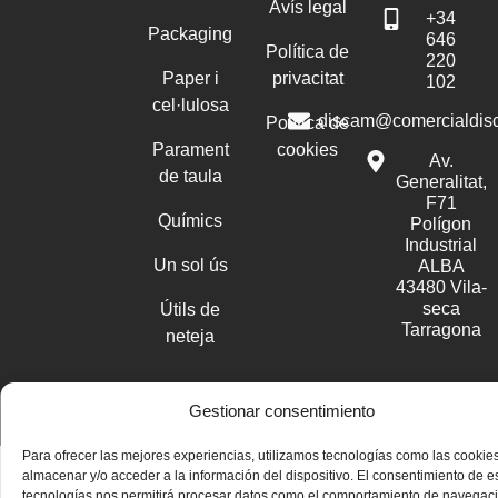
Avís legal
+34
Packaging
646
Política de
220
Paper i
privacitat
102
cel·lulosa
discam@comercialdis
Política de
Parament
cookies
Av.
de taula
Generalitat,
F71
Químics
Polígon
Industrial
Un sol ús
ALBA
43480 Vila-
seca
Útils de
Tarragona
neteja
Disseny web professional WordPress
Gestionar consentimiento
Para ofrecer las mejores experiencias, utilizamos tecnologías como las cookie
almacenar y/o acceder a la información del dispositivo. El consentimiento de e
tecnologías nos permitirá procesar datos como el comportamiento de navegac