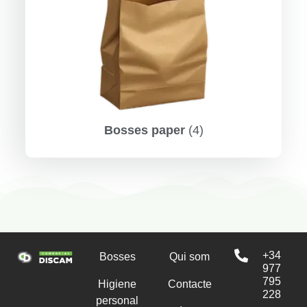
Bosses paper
(4)
+34
Bosses
Qui som
977
795
Higiene
Contacte
228
personal