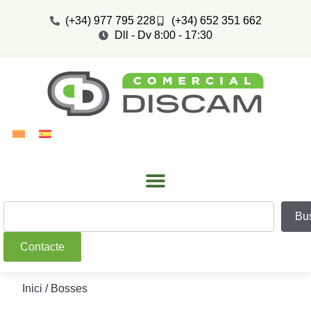
(+34) 977 795 228
(+34) 652 351 662
Dll - Dv 8:00 - 17:30
Bu
Contacte
Inici
/ Bosses