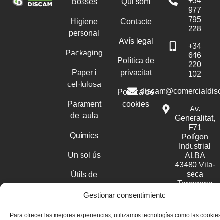
+34
Bosses
Qui som
977
795
Higiene
Contacte
228
personal
Avís legal
+34
Packaging
646
Política de
220
Paper i
privacitat
102
cel·lulosa
discam@comercialdis
Política de
Parament
cookies
Av.
de taula
Generalitat,
F71
Químics
Polígon
Industrial
Un sol ús
ALBA
43480 Vila-
seca
Útils de
Tarragona
neteja
Gestionar consentimiento
Disseny web professional WordPress
Para ofrecer las mejores experiencias, utilizamos tecnologías como las cookie