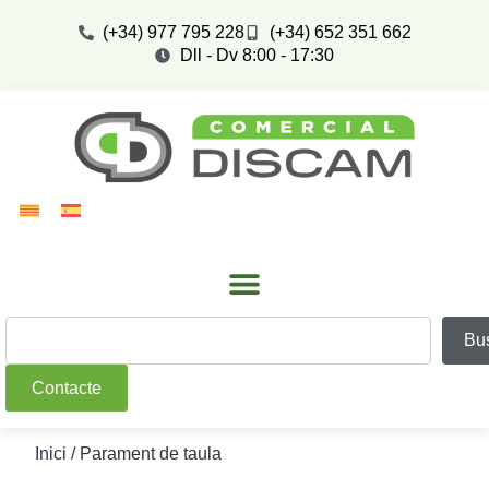
(+34) 977 795 228
(+34) 652 351 662
Dll - Dv 8:00 - 17:30
Bu
Contacte
Inici
/ Parament de taula