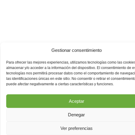
Gestionar consentimiento
Para ofrecer las mejores experiencias, utilizamos tecnologías como las cookie
almacenar y/o acceder a la información del dispositivo. El consentimiento de e
tecnologías nos permitirá procesar datos como el comportamiento de navegac
las identificaciones únicas en este sitio. No consentir o retirar el consentimiento
puede afectar negativamente a ciertas características y funciones.
Compromesos
amb la teva
Aceptar
tranquil·litat
Denegar
Treballem cada dia per ser sinònim de
fiabilitat,
professionalitat i proximitat
.
Ver preferencias