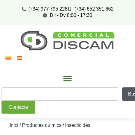
(+34) 977 795 228
(+34) 652 351 662
Dll - Dv 8:00 - 17:30
Bu
Contacte
Inici
/
Productes químics
/ Insecticides