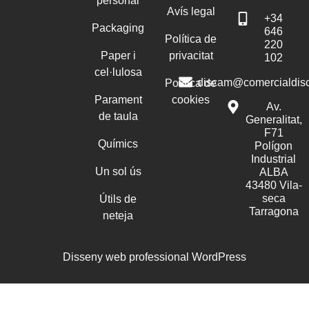
personal
Avís legal
+34
Packaging
646
Política de
220
Paper i
privacitat
102
cel·lulosa
discam@comercialdis
Política de
Parament
cookies
Av.
de taula
Generalitat,
F71
Químics
Polígon
Industrial
Un sol ús
ALBA
43480 Vila-
seca
Útils de
Tarragona
neteja
Disseny web professional WordPress