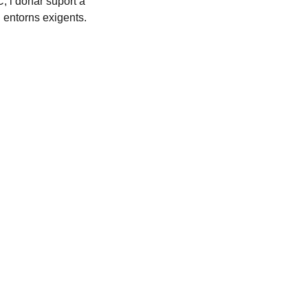
C, i donar suport a
entorns exigents.