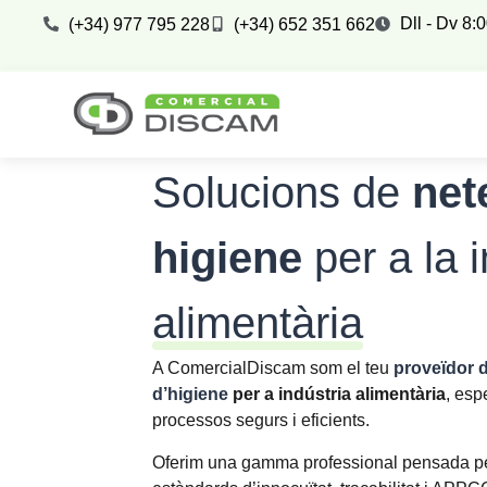
Dll - Dv 8:
(+34) 977 795 228
(+34) 652 351 662
Solucions de
nete
higiene
per a la i
alimentària
A ComercialDiscam som el teu
proveïdor 
d’higiene
per a indústria alimentària
, esp
processos segurs i eficients.
Oferim una gamma professional pensada pe