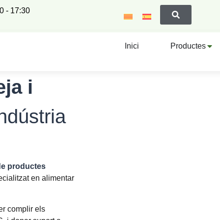
00 - 17:30
Inici
Productes
ja i
ndústria
de productes
ecialitzat en alimentar
r complir els