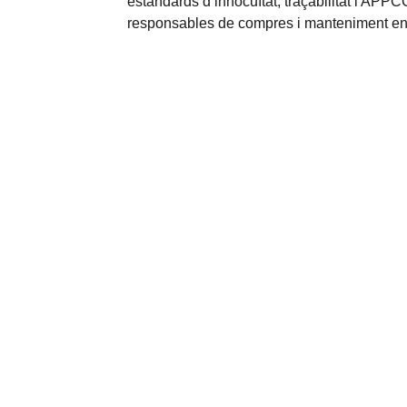
estàndards d’innocuïtat, traçabilitat i APPC
responsables de compres i manteniment en 