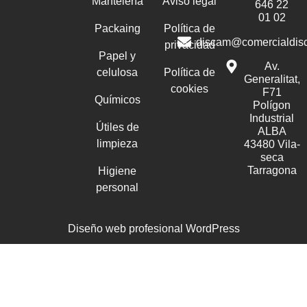
Mantelería
Aviso legal
646 22
01 02
Packaing
Política de
discam@comercialdis
privacidad
Papel y
Av.
celulosa
Política de
Generalitat,
cookies
F71
Químicos
Polígon
Industrial
Útiles de
ALBA
limpieza
43480 Vila-
seca
Tarragona
Higiene
personal
Diseño web profesional WordPress