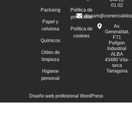
01 02
Packaing
Política de
discam@comercialdis
privacidad
Papel y
Av.
celulosa
Política de
Generalitat,
cookies
F71
Químicos
Polígon
Industrial
Útiles de
ALBA
limpieza
43480 Vila-
seca
Tarragona
Higiene
personal
Diseño web profesional WordPress