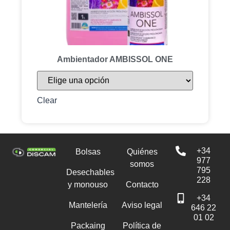
Ambientador AMBISSOL ONE
Clear
+34
Bolsas
Quiénes
977
somos
795
Desechables
228
y monouso
Contacto
+34
Mantelería
Aviso legal
646 22
01 02
Packaing
Política de