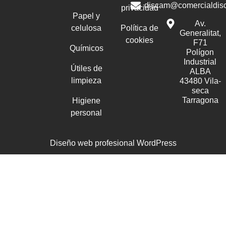
discam@comercialdis
privacidad
Papel y
Av.
celulosa
Política de
Generalitat,
cookies
F71
Químicos
Polígon
Industrial
Útiles de
ALBA
limpieza
43480 Vila-
seca
Tarragona
Higiene
personal
Diseño web profesional WordPress