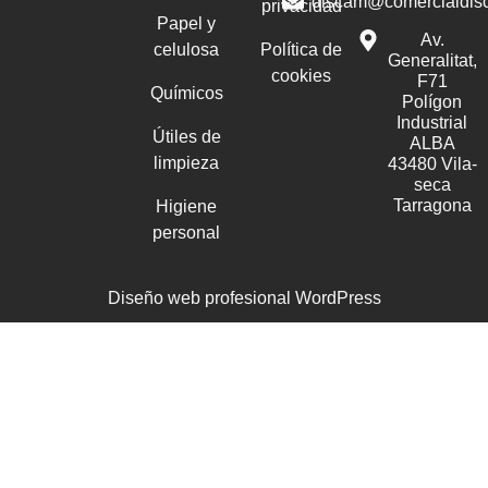
discam@comercialdis
privacidad
Papel y
Av.
celulosa
Política de
Generalitat,
cookies
F71
Químicos
Polígon
Industrial
Útiles de
ALBA
limpieza
43480 Vila-
seca
Tarragona
Higiene
personal
Diseño web profesional WordPress