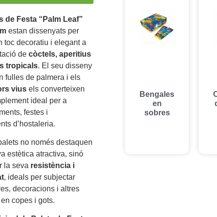
s de Festa “Palm Leaf”
cm
estan dissenyats per
n toc decoratiu i elegant a
tació de
còctels, aperitius
s tropicals
. El seu disseny
n fulles de palmera i els
ors vius
els converteixen
Bengales
plement ideal per a
en
ents, festes i
sobres
nts d’hostaleria.
palets no només destaquen
a estètica atractiva, sinó
r la seva
resistència i
at
, ideals per subjectar
ives, decoracions i altres
en copes i gots.