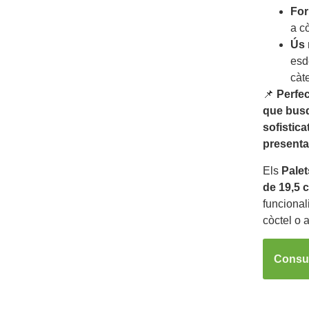
For
a cò
Ús 
esd
càte
📌
Perfec
que busq
sofistica
presenta
Els
Palet
de 19,5 
funcional
còctel o a
Consul