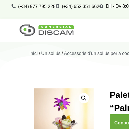
Dll - Dv 8:
(+34) 977 795 228
(+34) 652 351 662
Inici
/
Un sol ús
/
Accessoris d'un sol ús per a coc
Pale
“Pal
Consul