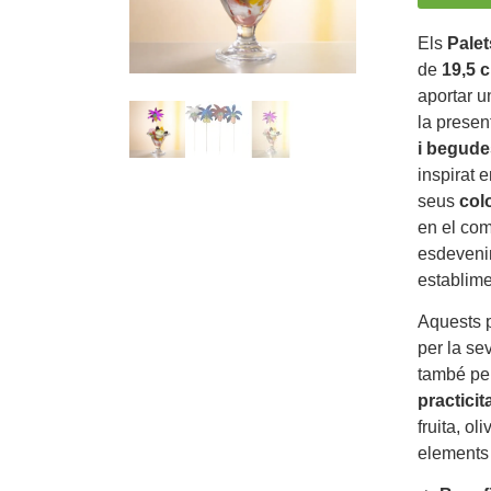
Els
Palet
de
19,5 
aportar u
la presen
i begude
inspirat e
seus
col
en el com
esdevenim
establime
Aquests 
per la sev
també pe
practicit
fruita, ol
elements 