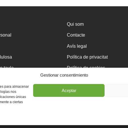
Qui som
rsonal
Contacte
Avís legal
·lulosa
Política de privacitat
e taula
Política de cookies
Gestionar consentimiento
kies para almacenar
Aceptar
ologías nos
ficaciones únicas
eja
amente a ciertas
Disseny web professional WordPress