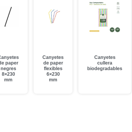
Canyetes
Canyetes
Canyetes
de paper
de paper
cullera
negres
flexibles
biodegradables
8×230
6×230
mm
mm