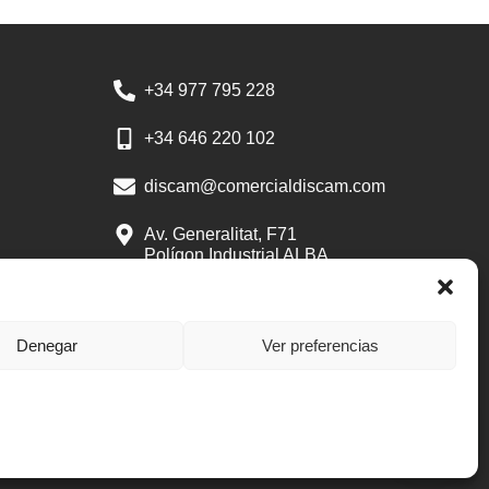
+34 977 795 228
+34 646 220 102
discam@comercialdiscam.com
Av. Generalitat, F71
Polígon Industrial ALBA
43480 Vila-seca
Tarragona
Denegar
Ver preferencias