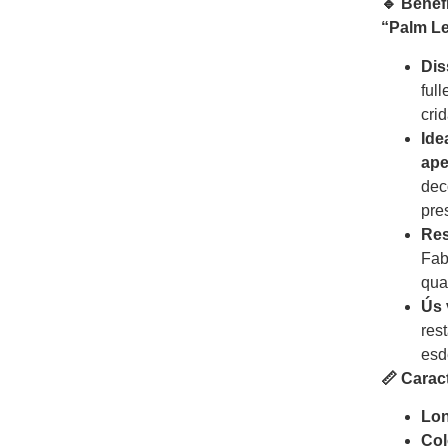
🔹 Benef
“Palm Le
Dis
ful
cri
Ide
ape
dec
pre
Res
Fab
qual
Ús 
rest
esd
📏 Carac
Lon
Col