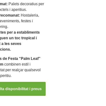
mat:
Palets decoratius per
ctels i aperitius.
recomanat:
Hostaleria,
eveniments, festes i
ring.
tes per a establiments
uen un toc tropical i
t a les seves
cions.
s de Festa “Palm Leaf”
cm
combinen estil i
itat per realçar qualsevol
peritiu.
ta disponibilitat i preus