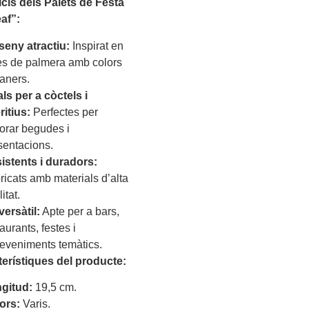
icis dels Palets de Festa
af”:
seny atractiu:
Inspirat en
les de palmera amb colors
daners.
als per a còctels i
ritius:
Perfectes per
orar begudes i
sentacions.
istents i duradors:
ricats amb materials d’alta
itat.
versàtil:
Apte per a bars,
aurants, festes i
eveniments temàtics.
terístiques del producte:
gitud:
19,5 cm.
ors:
Varis.