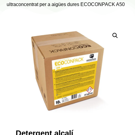
ultraconcentrat per a aigües dures ECOCONPACK A50
Detergent alcalí