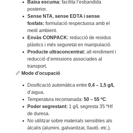
Baixa escuma:
facilita l’esbandida
posterior.
Sense NTA, sense EDTA i sense
fosfats:
formulació respectuosa amb el
medi ambient.
Envàs CONPACK:
reducció de residus
plàstics i més seguretat en manipulació.
Producte ultraconcentrat:
alt rendiment i
reducció d’emissions associades al
transport.
📏
Mode d’ocupació
Dosificació automàtica entre
0,4 – 1,5 g/L
d’aigua.
Temperatura recomanada:
50 – 55 ºC
.
Poder segrestant:
1 g/L segresta 35 ºHf
de duresa.
No utilitzar sobre materials sensibles als
àlcalis (alumini, galvanitzat, llautó, etc.).