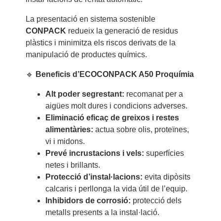
La presentació en sistema sostenible
CONPACK
redueix la generació de residus
plàstics i minimitza els riscos derivats de la
manipulació de productes químics.
🔹
Beneficis d’ECOCONPACK A50 Proquímia
Alt poder segrestant:
recomanat per a
aigües molt dures i condicions adverses.
Eliminació eficaç de greixos i restes
alimentàries:
actua sobre olis, proteïnes,
vi i midons.
Prevé incrustacions i vels:
superfícies
netes i brillants.
Protecció d’instal·lacions:
evita dipòsits
calcaris i perllonga la vida útil de l’equip.
Inhibidors de corrosió:
protecció dels
metalls presents a la instal·lació.