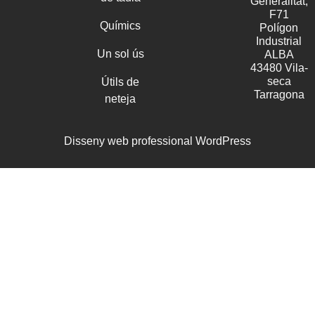
Generalitat,
F71
Químics
Polígon
Industrial
Un sol ús
ALBA
43480 Vila-
seca
Útils de
Tarragona
neteja
Disseny web professional WordPress