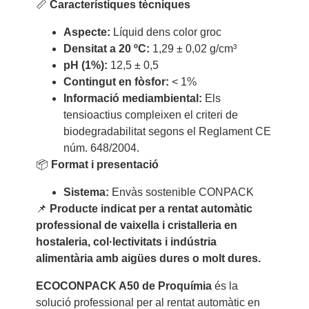
📏
Característiques tècniques
Aspecte:
Líquid dens color groc
Densitat a 20 ºC:
1,29 ± 0,02 g/cm³
pH (1%):
12,5 ± 0,5
Contingut en fòsfor:
< 1%
Informació mediambiental:
Els
tensioactius compleixen el criteri de
biodegradabilitat segons el Reglament CE
núm. 648/2004.
📦
Format i presentació
Sistema:
Envàs sostenible CONPACK
📌
Producte indicat per a rentat automàtic
professional de vaixella i cristalleria en
hostaleria, col·lectivitats i indústria
alimentària amb aigües dures o molt dures.
ECOCONPACK A50 de Proquímia
és la
solució professional per al rentat automàtic en