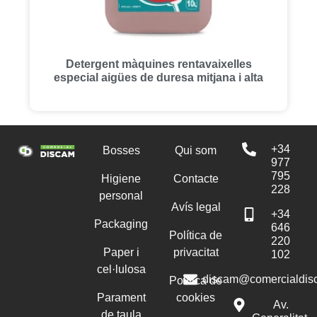
Detergent màquines rentavaixelles
especial aigües de duresa mitjana i alta
+34
Bosses
Qui som
977
795
Higiene
Contacte
228
personal
Avís legal
+34
Packaging
646
Política de
220
Paper i
privacitat
102
cel·lulosa
discam@comercialdis
Política de
Parament
cookies
Av.
de taula