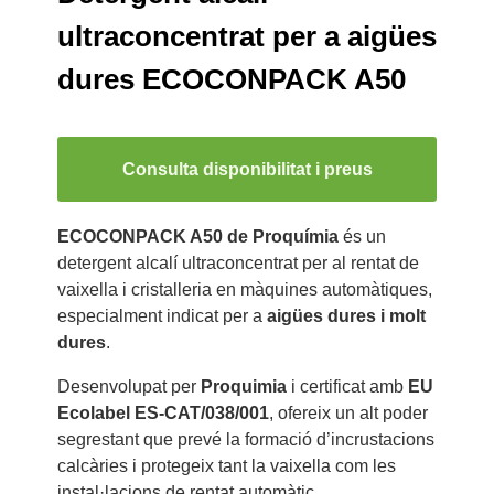
ultraconcentrat per a aigües
dures ECOCONPACK A50
Consulta disponibilitat i preus
ECOCONPACK A50 de Proquímia
és un
detergent alcalí ultraconcentrat per al rentat de
vaixella i cristalleria en màquines automàtiques,
especialment indicat per a
aigües dures i molt
dures
.
Desenvolupat per
Proquimia
i certificat amb
EU
Ecolabel ES-CAT/038/001
, ofereix un alt poder
segrestant que prevé la formació d’incrustacions
calcàries i protegeix tant la vaixella com les
instal·lacions de rentat automàtic.