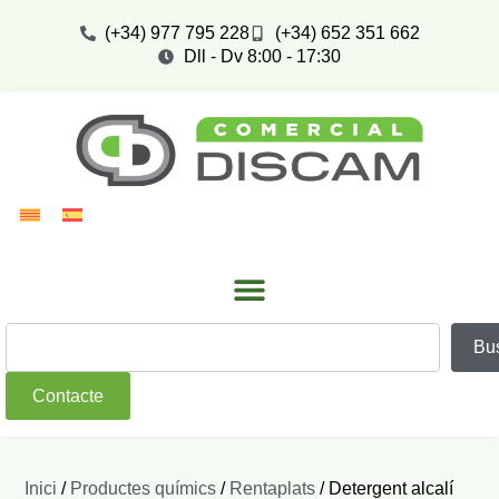
(+34) 977 795 228
(+34) 652 351 662
Dll - Dv 8:00 - 17:30
Bu
Contacte
Inici
/
Productes químics
/
Rentaplats
/ Detergent alcalí