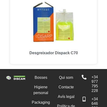
Desgreixador Dispack C70
+34
Bosses
Qui som
977
795
Higiene
Contacte
228
personal
Avís legal
+34
Packaging
646
Política de