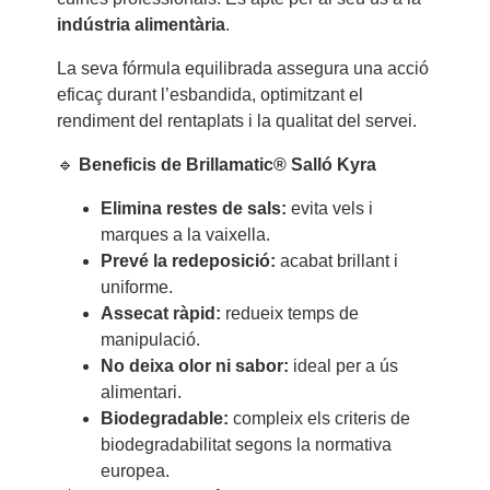
indústria alimentària
.
La seva fórmula equilibrada assegura una acció
eficaç durant l’esbandida, optimitzant el
rendiment del rentaplats i la qualitat del servei.
🔹
Beneficis de Brillamatic® Salló Kyra
Elimina restes de sals:
evita vels i
marques a la vaixella.
Prevé la redeposició:
acabat brillant i
uniforme.
Assecat ràpid:
redueix temps de
manipulació.
No deixa olor ni sabor:
ideal per a ús
alimentari.
Biodegradable:
compleix els criteris de
biodegradabilitat segons la normativa
europea.