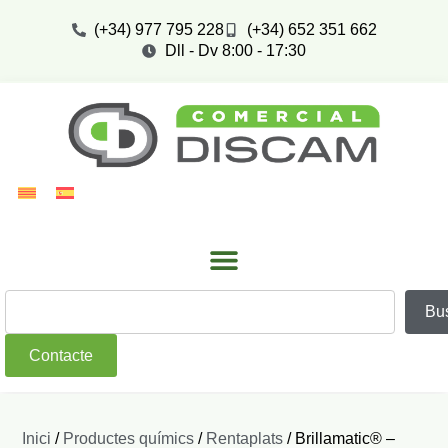
(+34) 977 795 228
(+34) 652 351 662
Dll - Dv 8:00 - 17:30
Bu
Contacte
Inici
/
Productes químics
/
Rentaplats
/ Brillamatic® –