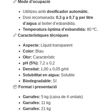
📏
Mode d’ocupació
Utilitzeu amb
dosificador automàtic
.
Dosi recomanada:
0,3 g a 0,7 g per litre
d’aigua
al boiler d’esbandida.
Temperatura òptima d’esbandida:
80 ºC.
📏
Característiques tècniques
Aspecte:
Líquid transparent
Color:
Blau
Olor:
Característic
pH (5%):
7,2 ± 0,2
Densitat:
1,00 ± 0,05 g/ml
Solubilitat en aigua:
Soluble
Biodegradable:
Sí
📦
Format i presentació
Garrafes:
5 kg (caixa de 4 unitats)
Garrafes:
11 kg
Garrafes:
21 kg