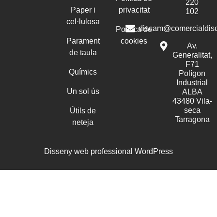
220
Paper i
privacitat
102
cel·lulosa
discam@comercialdis
Política de
Parament
cookies
Av.
de taula
Generalitat,
F71
Químics
Polígon
Industrial
Un sol ús
ALBA
43480 Vila-
seca
Útils de
Tarragona
neteja
Disseny web professional WordPress