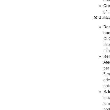
Con
g/l 
🛠 Utilitz
Des
co
CLO
lit
mín
Ren
Afe
per 
5 m
ade
pot
⚠️ 
ina
tem
pod