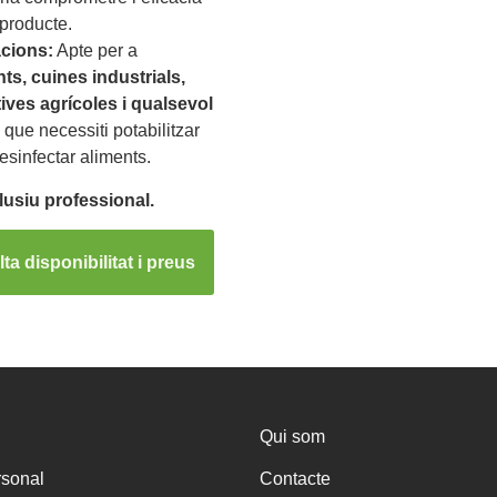
 producte.
acions:
Apte per a
ts, cuines industrials,
ives agrícoles i qualsevol
que necessiti potabilitzar
esinfectar aliments.
lusiu professional.
ta disponibilitat i preus
Qui som
rsonal
Contacte