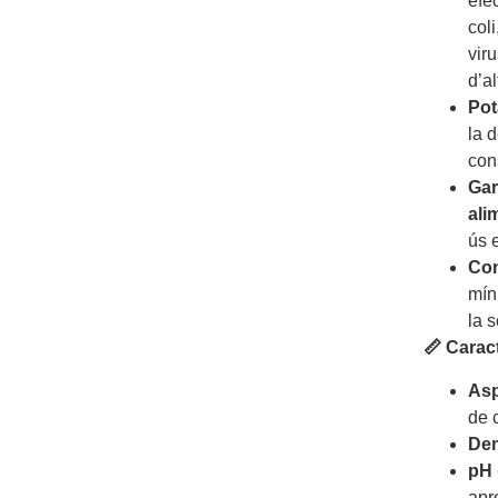
efe
coli
viru
d’al
Pot
la 
con
Gar
ali
ús 
Con
mín
la s
📏 Carac
Asp
de c
Den
pH 
apr