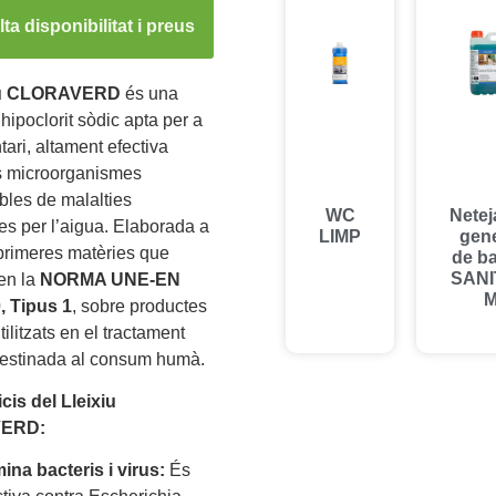
ta disponibilitat i preus
iu CLORAVERD
és una
’hipoclorit sòdic apta per a
tari, altament efectiva
ls microorganismes
les de malalties
WC
Netej
s per l’aigua. Elaborada a
LIMP
gene
 primeres matèries que
de b
SAN
en la
NORMA UNE-EN
, Tipus 1
, sobre productes
ilitzats en el tractament
destinada al consum humà.
cis del Lleixiu
ERD:
mina bacteris i virus:
És