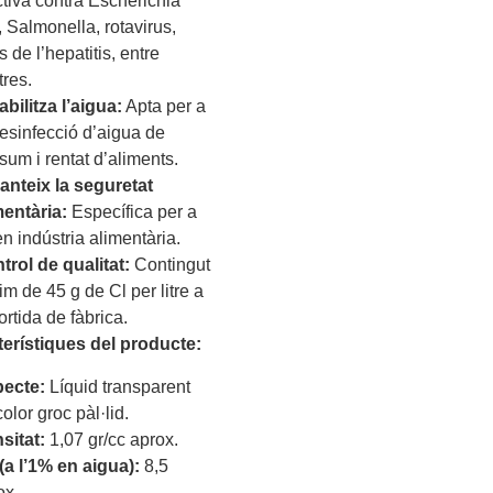
ctiva contra Escherichia
, Salmonella, rotavirus,
s de l’hepatitis, entre
tres.
abilitza l’aigua:
Apta per a
desinfecció d’aigua de
sum i rentat d’aliments.
anteix la seguretat
mentària:
Específica per a
en indústria alimentària.
trol de qualitat:
Contingut
im de 45 g de Cl per litre a
ortida de fàbrica.
terístiques del producte:
ecte:
Líquid transparent
olor groc pàl·lid.
sitat:
1,07 gr/cc aprox.
(a l’1% en aigua):
8,5
ox.