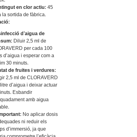
tingut en clor actiu:
45
a la sortida de fàbrica.
ació:
infecció d’aigua de
nsum:
Diluir 2,5 ml de
RAVERD per cada 100
res d’aigua i esperar com a
im 30 minuts.
tat de fruites i verdures:
gir 2,5 ml de CLORAVERD
litre d’aigua i deixar actuar
inuts. Esbandir
quadament amb aigua
able.
Important:
No aplicar dosis
dequades ni reduir els
ps d’immersió, ja que
ria comprometre l’eficàcia