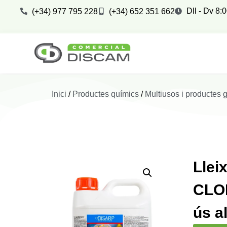
Dll - Dv 8:
(+34) 977 795 228
(+34) 652 351 662
Inici
/
Productes químics
/
Multiusos i productes 
Lleix
CLO
ús a