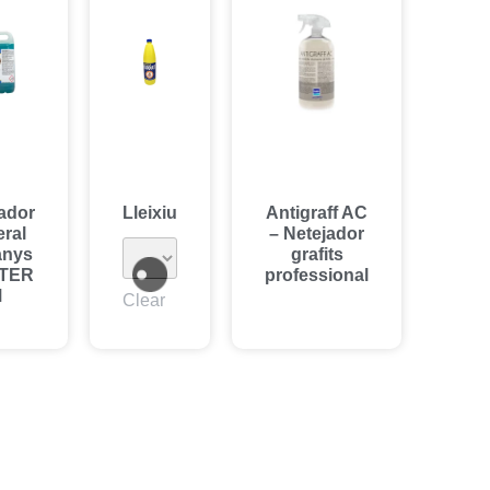
ador
Lleixiu
Antigraff AC
ral
– Netejador
anys
grafits
ITER
professional
M
Clear