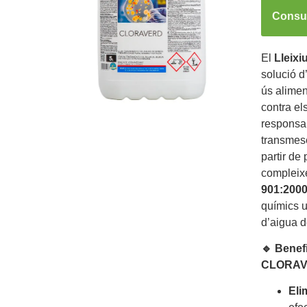
Consul
El
Lleix
solució d
ús alimen
contra e
responsab
transmese
partir de
compleix
901:2000
químics ut
d’aigua 
🔹 Benefi
CLORAV
Eli