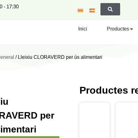
00 - 17:30
Inici
Productes
general
/ Lleixiu CLORAVERD per ús alimentari
Productes r
iu
RAVERD per
limentari