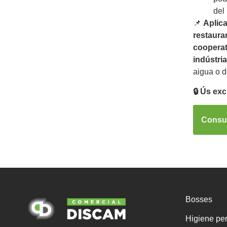
del
📌
Aplic
restauran
cooperat
indústria
aigua o d
🔒 Ús exc
Consul
Bosses
Higiene pe