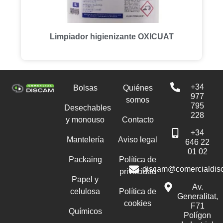
Limpiador higienizante OXICUAT
+34
Bolsas
Quiénes
977
somos
795
Desechables
228
y monouso
Contacto
+34
Mantelería
Aviso legal
646 22
01 02
Packaing
Política de
discam@comercialdis
privacidad
Papel y
Av.
celulosa
Política de
Generalitat,
cookies
F71
Químicos
Polígon