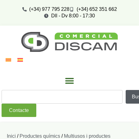
(+34) 977 795 228
(+34) 652 351 662
Dll - Dv 8:00 - 17:30
Bu
Contacte
Inici
/
Productes químics
/
Multiusos i productes