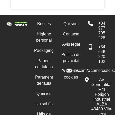
+34
Bosses
Qui som
977
795
Higiene
Contacte
228
personal
Avís legal
+34
Packaging
646
Política de
220
Paper i
privacitat
102
cel·lulosa
discam@comercialdis
Política de
Parament
cookies
Av.
de taula
Generalitat,
F71
Químics
Polígon
Industrial
Un sol ús
ALBA
43480 Vila-
seca
Útils de