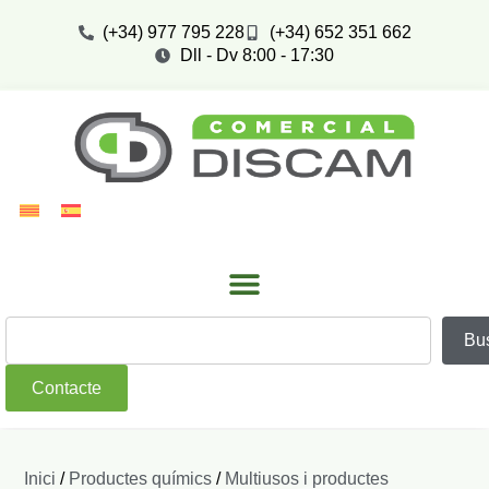
(+34) 977 795 228
(+34) 652 351 662
Dll - Dv 8:00 - 17:30
Bu
Contacte
Inici
/
Productes químics
/
Multiusos i productes