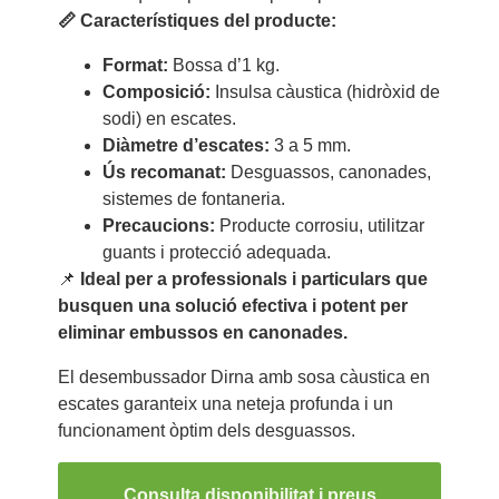
📏 Característiques del producte:
Format:
Bossa d’1 kg.
Composició:
Insulsa càustica (hidròxid de
sodi) en escates.
Diàmetre d’escates:
3 a 5 mm.
Ús recomanat:
Desguassos, canonades,
sistemes de fontaneria.
Precaucions:
Producte corrosiu, utilitzar
guants i protecció adequada.
📌
Ideal per a professionals i particulars que
busquen una solució efectiva i potent per
eliminar embussos en canonades.
El desembussador Dirna amb sosa càustica en
escates garanteix una neteja profunda i un
funcionament òptim dels desguassos.
Consulta disponibilitat i preus