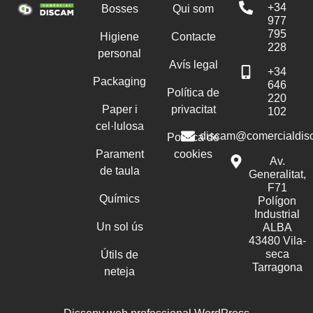
+34
Bosses
Qui som
977
795
Higiene
Contacte
228
personal
Avís legal
+34
Packaging
646
Política de
220
Paper i
privacitat
102
cel·lulosa
discam@comercialdis
Política de
Parament
cookies
Av.
de taula
Generalitat,
F71
Químics
Polígon
Industrial
Un sol ús
ALBA
43480 Vila-
seca
Útils de
Tarragona
neteja