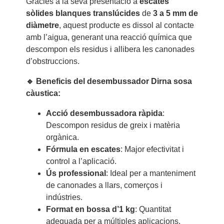
Gràcies a la seva presentació a
escates
sòlides blanques translúcides
de
3 a 5 mm de
diàmetre
, aquest producte es dissol al contacte
amb l’aigua, generant una reacció química que
descompon els residus i allibera les canonades
d’obstruccions.
🔹 Beneficis del desembussador Dirna sosa
càustica:
Acció desembussadora ràpida
:
Descompon residus de greix i matèria
orgànica.
Fórmula en escates
: Major efectivitat i
control a l’aplicació.
Ús professional
: Ideal per a manteniment
de canonades a llars, comerços i
indústries.
Format en bossa d’1 kg
: Quantitat
adequada per a múltiples aplicacions.