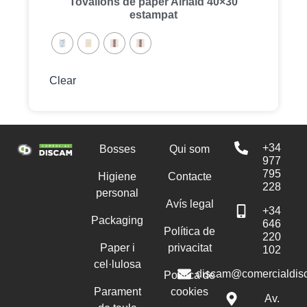
Tovallons de paper Airlaid 40×30
estampat
Clear
+34
Bosses
Qui som
977
795
Higiene
Contacte
228
personal
Avís legal
+34
Packaging
646
Política de
220
Paper i
privacitat
102
cel·lulosa
discam@comercialdis
Política de
Parament
cookies
Av.