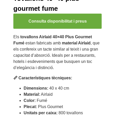
gourmet fume
Consulta disponibilitat i preus
Els
tovallons Airlaid 40×40 Plus Gourmet
Fumé
estan fabricats amb
material Airlaid
, que
els confereix un tacte similar al teixit i una gran
capacitat d’absorció. Ideals per a restaurants,
hotels i esdeveniments que busquen un toc
d’elegància i distinció.
📏 Característiques tècniques:
Dimensions:
40 x 40 cm
Material:
Airlaid
Color:
Fumé
Plecat:
Plus Gourmet
Unitats per caixa:
800 tovallons