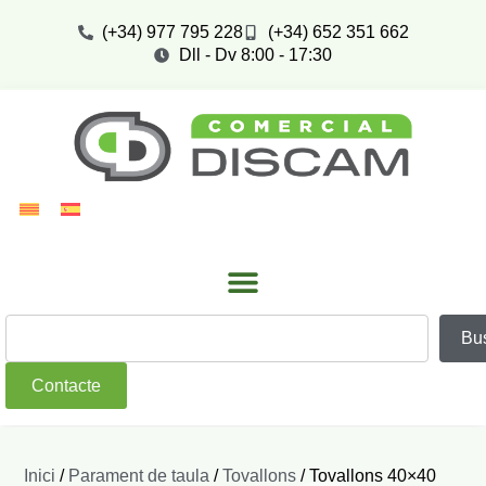
(+34) 977 795 228
(+34) 652 351 662
Dll - Dv 8:00 - 17:30
Bu
Contacte
Inici
/
Parament de taula
/
Tovallons
/ Tovallons 40×40