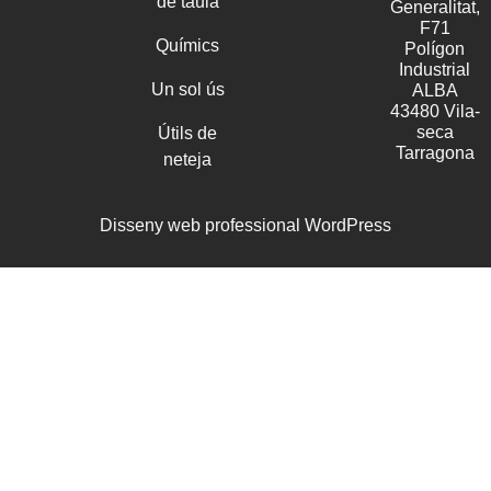
de taula
Generalitat,
F71
Químics
Polígon
Industrial
Un sol ús
ALBA
43480 Vila-
seca
Útils de
Tarragona
neteja
Disseny web professional WordPress