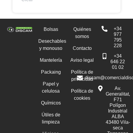
+34
Bolsas
Quiénes
977
somos
795
Desechables
228
y monouso
Contacto
+34
Mantelería
Aviso legal
646 22
01 02
Packaing
Política de
discam@comercialdis
privacidad
Papel y
Av.
celulosa
Política de
Generalitat,
cookies
F71
Químicos
Polígon
Industrial
Útiles de
ALBA
limpieza
43480 Vila-
seca