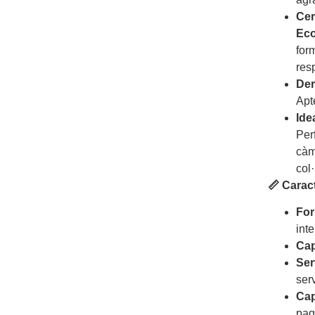
Cer
Eco
for
res
Der
Apte
Idea
Per
càm
col
📏 Carac
For
int
Cap
Ser
ser
Cap
paq