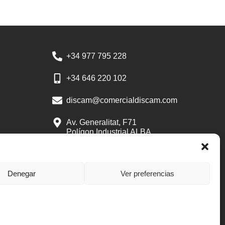
+34 977 795 228
+34 646 220 102
discam@comercialdiscam.com
Av. Generalitat, F71
Polígon Industrial ALBA
43480 Vila-seca
Tarragona
Denegar
Ver preferencias