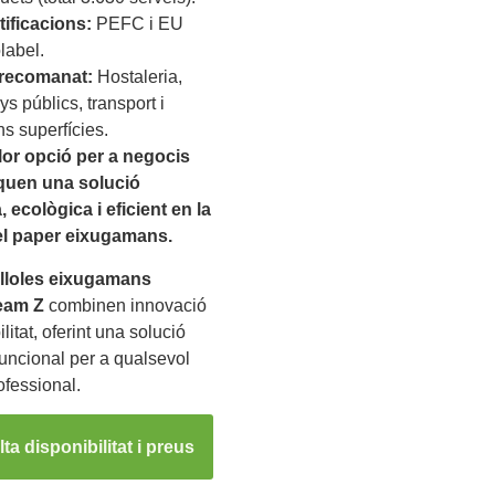
tificacions:
PEFC i EU
label.
recomanat:
Hostaleria,
s públics, transport i
ns superfícies.
lor opció per a negocis
quen una solució
, ecològica i eficient en la
el paper eixugamans.
lloles eixugamans
eam Z
combinen innovació
ilitat, oferint una solució
funcional per a qualsevol
ofessional.
ta disponibilitat i preus