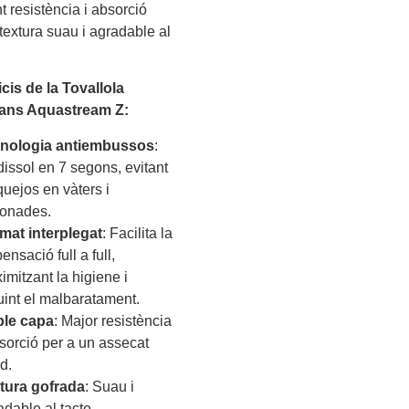
 resistència i absorció
extura suau i agradable al
cis de la Tovallola
ans Aquastream Z:
nologia antiembussos
:
dissol en 7 segons, evitant
quejos en vàters i
onades.
mat interplegat
: Facilita la
ensació full a full,
imitzant la higiene i
uint el malbaratament.
le capa
: Major resistència
bsorció per a un assecat
d.
tura gofrada
: Suau i
adable al tacte.