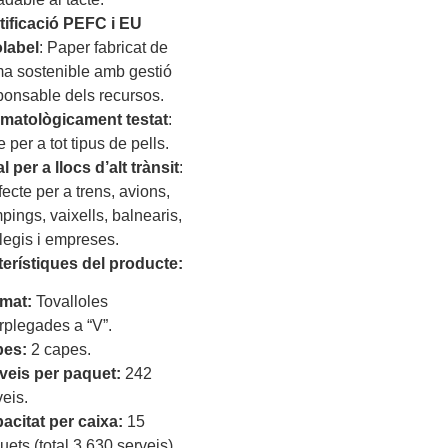
tificació PEFC i EU
label
: Paper fabricat de
ma sostenible amb gestió
ponsable dels recursos.
matològicament testat
:
 per a tot tipus de pells.
l per a llocs d’alt trànsit
:
fecte per a trens, avions,
pings, vaixells, balnearis,
·legis i empreses.
terístiques del producte:
mat:
Tovalloles
erplegades a “V”.
es:
2 capes.
veis per paquet:
242
veis.
acitat per caixa:
15
uets (total 3.630 serveis).