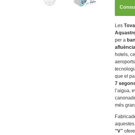
Consul
Les
Tova
Aquastr
per a
ban
afluènci
hotels, c
aeroports
tecnolog
que el pa
7 segon
l’aigua, 
canonades
més gran
Fabrica
aquestes 
“V”
ofere