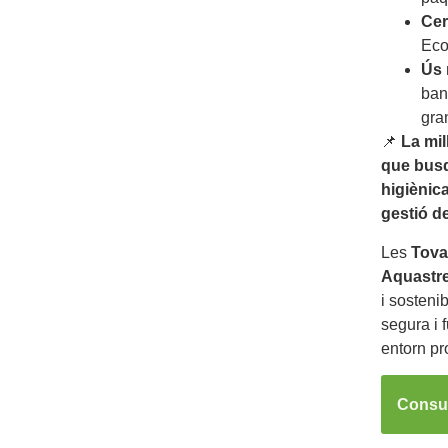
Cer
Eco
Ús 
bany
gra
📌
La mil
que bus
higiènica
gestió d
Les
Tova
Aquastr
i sostenib
segura i 
entorn pr
Consul