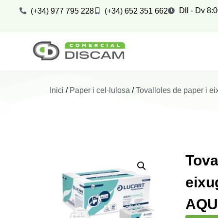
Dll - Dv 8:
(+34) 977 795 228
(+34) 652 351 662
Inici
/
Paper i cel·lulosa
/
Tovalloles de paper i 
Tova
eix
AQU