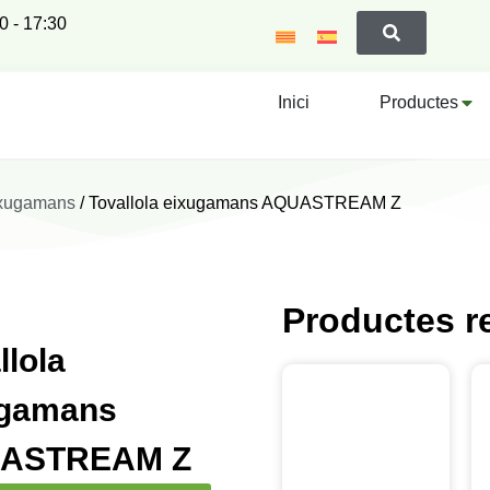
00 - 17:30
Inici
Productes
eixugamans
/ Tovallola eixugamans AQUASTREAM Z
Productes r
llola
ugamans
ASTREAM Z