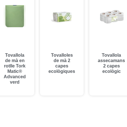
Tovallola
Tovalloles
Tovallola
de mà en
de mà 2
assecamans
rotlle Tork
capes
2 capes
Matic®
ecològiques
ecològic
Advanced
verd