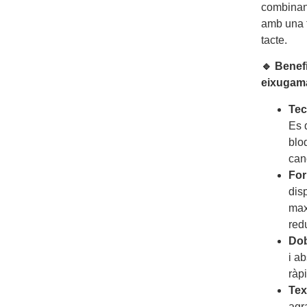
combinant
amb una t
tacte.
🔹 Benefi
eixugam
Tec
Es 
blo
can
For
disp
max
red
Dob
i a
ràpi
Tex
agr