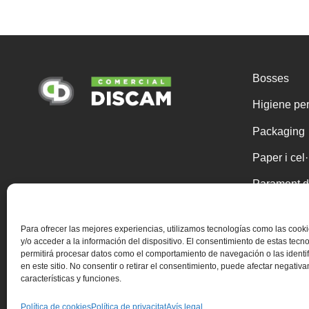
Bosses
Higiene pe
Packaging
Paper i cel
Parament d
Químics
Para ofrecer las mejores experiencias, utilizamos tecnologías como las coo
Un sol ús
y/o acceder a la información del dispositivo. El consentimiento de estas tecn
permitirá procesar datos como el comportamiento de navegación o las identi
Útils de net
en este sitio. No consentir o retirar el consentimiento, puede afectar negativ
características y funciones.
Política de cookies
Política de privacitat
Avís legal