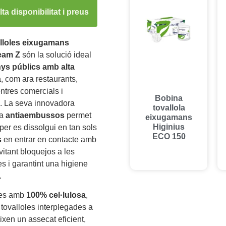
ta disponibilitat i preus
lloles eixugamans
eam Z
són la solució ideal
ys públics amb alta
a
, com ara restaurants,
entres comercials i
Bobina
. La seva innovadora
tovallola
ia
antiaembussos
permet
eixugamans
Higinius
per es dissolgui en tan sols
ECO 150
s
en entrar en contacte amb
evitant bloquejos a les
 i garantint una higiene
.
des amb
100% cel·lulosa
,
tovalloles interplegades a
ixen un assecat eficient,