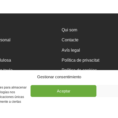
Qui som
rsonal
Contacte
Avís legal
·lulosa
Política de privacitat
e taula
Política de cookies
Gestionar consentimiento
kies para almacenar
Aceptar
ologías nos
ficaciones únicas
eja
amente a ciertas
Disseny web professional WordPress