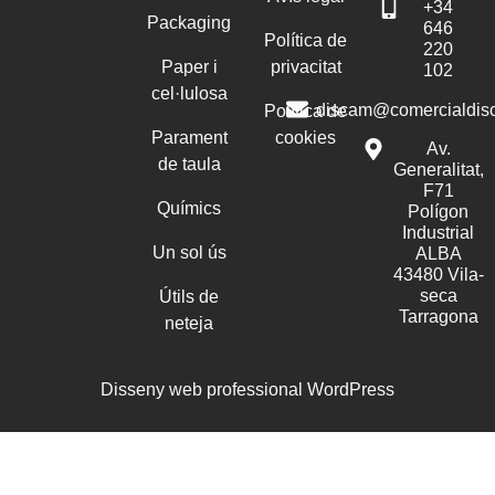
+34
Packaging
646
Política de
220
Paper i
privacitat
102
cel·lulosa
discam@comercialdis
Política de
Parament
cookies
Av.
de taula
Generalitat,
F71
Químics
Polígon
Industrial
Un sol ús
ALBA
43480 Vila-
seca
Útils de
Tarragona
neteja
Disseny web professional WordPress