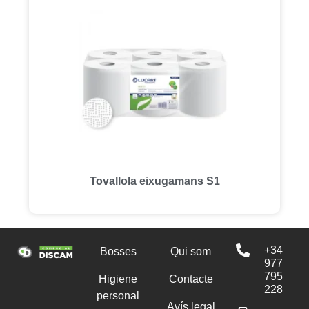
Tovallola eixugamans S1
+34
Bosses
Qui som
977
795
Higiene
Contacte
228
personal
Avís legal