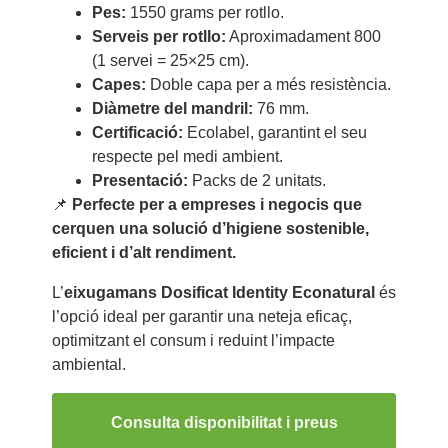
Pes:
1550 grams per rotllo.
Serveis per rotllo:
Aproximadament 800
(1 servei = 25×25 cm).
Capes:
Doble capa per a més resistència.
Diàmetre del mandril:
76 mm.
Certificació:
Ecolabel, garantint el seu
respecte pel medi ambient.
Presentació:
Packs de 2 unitats.
📌
Perfecte per a empreses i negocis que
cerquen una solució d’higiene sostenible,
eficient i d’alt rendiment.
L’
eixugamans Dosificat Identity Econatural
és
l’opció ideal per garantir una neteja eficaç,
optimitzant el consum i reduint l’impacte
ambiental.
Consulta disponibilitat i preus