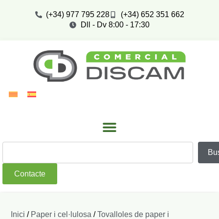
(+34) 977 795 228
(+34) 652 351 662
Dll - Dv 8:00 - 17:30
Bu
Contacte
Inici
/
Paper i cel·lulosa
/
Tovalloles de paper i