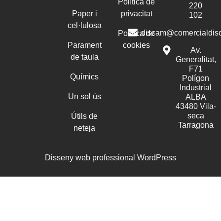
Política de
220
Paper i
privacitat
102
cel·lulosa
discam@comercialdis
Política de
Parament
cookies
Av.
de taula
Generalitat,
F71
Químics
Polígon
Industrial
Un sol ús
ALBA
43480 Vila-
seca
Útils de
Tarragona
neteja
Disseny web professional WordPress