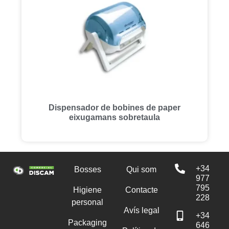
Dispensador de bobines de paper
eixugamans sobretaula
+34
Bosses
Qui som
977
795
Higiene
Contacte
228
personal
Avís legal
+34
Packaging
646