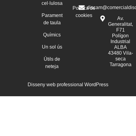
cel·lulosa
discam@comercialdis
Política de
Parament
cookies
Av.
de taula
Generalitat,
F71
Químics
Polígon
Industrial
Un sol ús
ALBA
43480 Vila-
seca
Útils de
Tarragona
neteja
Disseny web professional WordPress