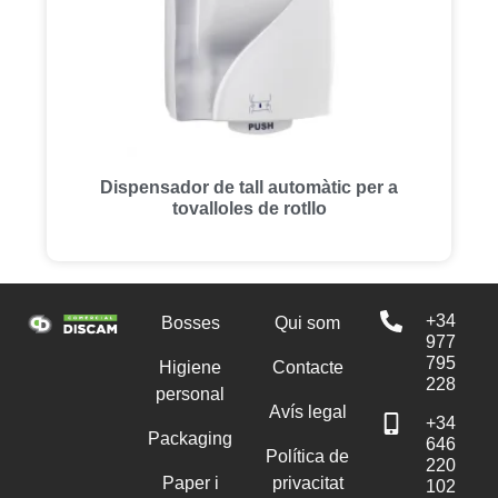
Dispensador de tall automàtic per a
tovalloles de rotllo
+34
Bosses
Qui som
977
795
Higiene
Contacte
228
personal
Avís legal
+34
Packaging
646
Política de
220
Paper i
privacitat
102