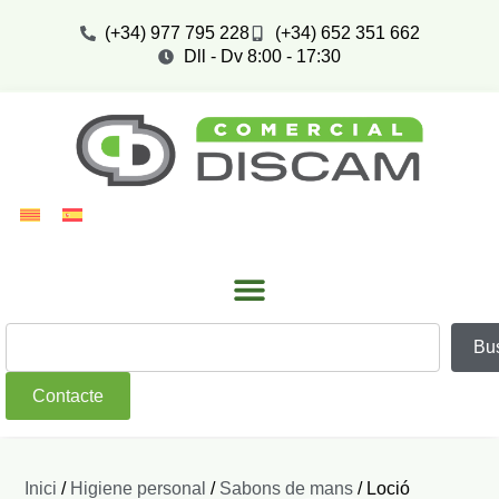
(+34) 977 795 228
(+34) 652 351 662
Dll - Dv 8:00 - 17:30
Bu
Contacte
Inici
/
Higiene personal
/
Sabons de mans
/ Loció