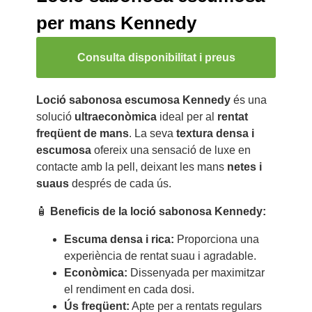
per mans Kennedy
Consulta disponibilitat i preus
Loció sabonosa escumosa Kennedy
és una
solució
ultraeconòmica
ideal per al
rentat
freqüent de mans
. La seva
textura densa i
escumosa
ofereix una sensació de luxe en
contacte amb la pell, deixant les mans
netes i
suaus
després de cada ús.
🧴
Beneficis de la loció sabonosa Kennedy:
Escuma densa i rica:
Proporciona una
experiència de rentat suau i agradable.
Econòmica:
Dissenyada per maximitzar
el rendiment en cada dosi.
Ús freqüent:
Apte per a rentats regulars