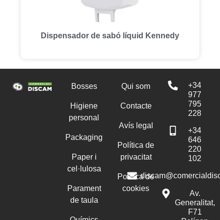
Dispensador de sabó líquid Kennedy
+34
Bosses
Qui som
977
795
Higiene
Contacte
228
personal
Avís legal
+34
Packaging
646
Política de
220
Paper i
privacitat
102
cel·lulosa
discam@comercialdis
Política de
Parament
cookies
Av.
de taula
Generalitat,
F71
Químics