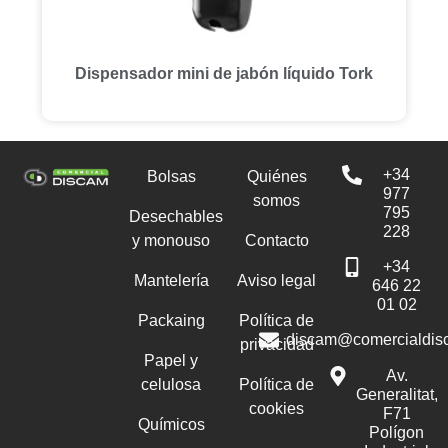
Dispensador mini de jabón líquido Tork
+34
Bolsas
Quiénes
977
somos
795
Desechables
228
y monouso
Contacto
+34
Mantelería
Aviso legal
646 22
01 02
Packaing
Política de
discam@comercialdis
privacidad
Papel y
Av.
celulosa
Política de
Generalitat,
cookies
F71
Químicos
Polígon