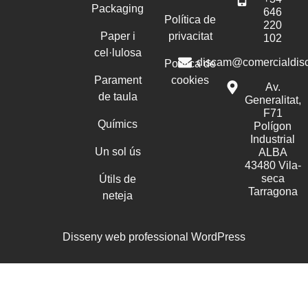
Packaging
646
Política de
220
Paper i
privacitat
102
cel·lulosa
discam@comercialdis
Política de
Parament
cookies
Av.
de taula
Generalitat,
F71
Químics
Polígon
Industrial
Un sol ús
ALBA
43480 Vila-
seca
Útils de
Tarragona
neteja
Disseny web professional WordPress