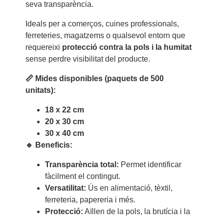
seva transparència.
Ideals per a comerços, cuines professionals,
ferreteries, magatzems o qualsevol entorn que
requereixi
protecció contra la pols i la humitat
sense perdre visibilitat del producte.
📏 Mides disponibles (paquets de 500
unitats):
18 x 22 cm
20 x 30 cm
30 x 40 cm
🔹 Beneficis:
Transparència total:
Permet identificar
fàcilment el contingut.
Versatilitat:
Ús en alimentació, tèxtil,
ferreteria, papereria i més.
Protecció:
Aïllen de la pols, la brutícia i la