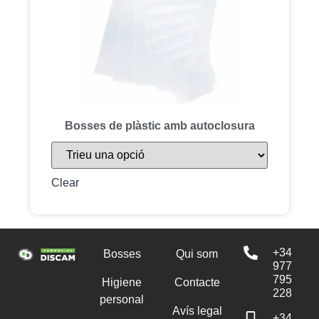
Bosses de plàstic amb autoclosura
Clear
+34
Bosses
Qui som
977
795
Higiene
Contacte
228
personal
Avís legal
+34