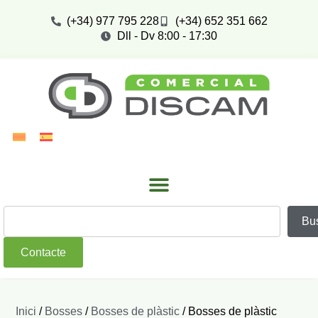
(+34) 977 795 228
(+34) 652 351 662
Dll - Dv 8:00 - 17:30
Bu
Contacte
Inici
/
Bosses
/
Bosses de plàstic
/ Bosses de plàstic