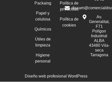
Packaing
Política de
discam@comercialdis
privacidad
Papel y
Av.
celulosa
Política de
Generalitat,
cookies
F71
Químicos
Polígon
Industrial
Útiles de
ALBA
limpieza
43480 Vila-
seca
Tarragona
Higiene
personal
Diseño web profesional WordPress