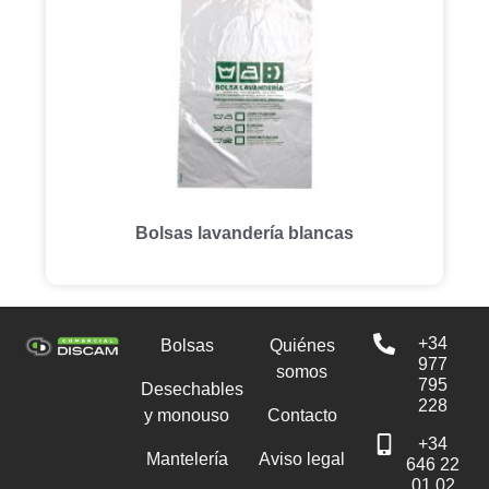
Bolsas lavandería blancas
+34
Bolsas
Quiénes
977
somos
795
Desechables
228
y monouso
Contacto
+34
Mantelería
Aviso legal
646 22
01 02