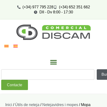
(+34) 977 795 228
(+34) 652 351 662
Dll - Dv 8:00 - 17:30
Bu
Contacte
Inici
/
Útils de neteja
/
Netejavidres i mopes
/ Mopa