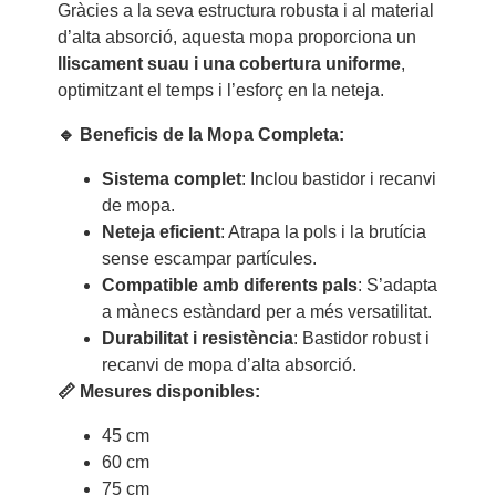
Gràcies a la seva estructura robusta i al material
d’alta absorció, aquesta mopa proporciona un
lliscament suau i una cobertura uniforme
,
optimitzant el temps i l’esforç en la neteja.
🔹 Beneficis de la Mopa Completa:
Sistema complet
: Inclou bastidor i recanvi
de mopa.
Neteja eficient
: Atrapa la pols i la brutícia
sense escampar partícules.
Compatible amb diferents pals
: S’adapta
a mànecs estàndard per a més versatilitat.
Durabilitat i resistència
: Bastidor robust i
recanvi de mopa d’alta absorció.
📏 Mesures disponibles:
45 cm
60 cm
75 cm