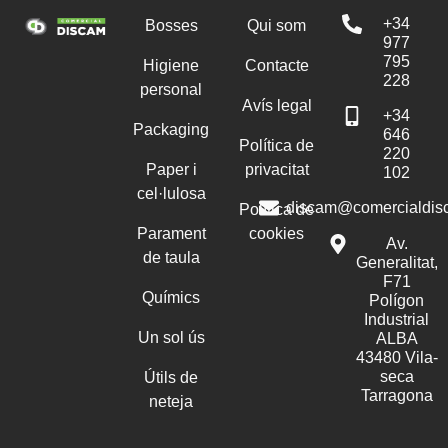
+34
Bosses
Qui som
977
795
Higiene
Contacte
228
personal
Avís legal
+34
Packaging
646
Política de
220
Paper i
privacitat
102
cel·lulosa
discam@comercialdis
Política de
Parament
cookies
Av.
de taula
Generalitat,
F71
Químics
Polígon
Industrial
Un sol ús
ALBA
43480 Vila-
seca
Útils de
Tarragona
neteja