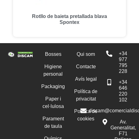
Rotllo de baieta pretallada blava
Spontex
+34
Bosses
Qui som
977
795
Higiene
Contacte
228
personal
Avís legal
+34
Packaging
646
Política de
220
Paper i
privacitat
102
cel·lulosa
discam@comercialdis
Política de
Parament
cookies
Av.
de taula
Generalitat,
F71
Químics