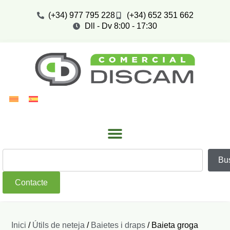
(+34) 977 795 228
(+34) 652 351 662
Dll - Dv 8:00 - 17:30
Bu
Contacte
Inici
/
Útils de neteja
/
Baietes i draps
/ Baieta groga