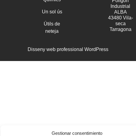
Polígon
Industrial
Un sol ús
ALBA
43480 Vila-
seca
Útils de
Tarragona
neteja
Disseny web professional WordPress
Gestionar consentimiento