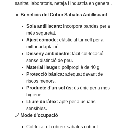
sanitat, laboratoris, neteja i indústria en general.
🔹
Beneficis del Cobre Sabates Antilliscant
Sola antilliscant:
incorpora bandes per a
més seguretat.
Ajust còmode:
elàstic al turmell per a
millor adaptació.
Disseny ambidestre:
fàcil col·locació
sense distinció de peu.
Material lleuger:
polipropilè de 40 g.
Protecció bàsica:
adequat davant de
riscos menors.
Producte d’un sol ús:
ús únic per a més
higiene.
Lliure de làtex:
apte per a usuaris
sensibles.
📏
Mode d’ocupació
Col·locar el cobreix sabates cobrint