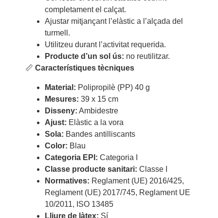
completament el calçat.
Ajustar mitjançant l’elàstic a l’alçada del
turmell.
Utilitzeu durant l’activitat requerida.
Producte d’un sol ús:
no reutilitzar.
📏
Característiques tècniques
Material:
Polipropilè (PP) 40 g
Mesures:
39 x 15 cm
Disseny:
Ambidestre
Ajust:
Elàstic a la vora
Sola:
Bandes antilliscants
Color:
Blau
Categoria EPI:
Categoria I
Classe producte sanitari:
Classe I
Normatives:
Reglament (UE) 2016/425,
Reglament (UE) 2017/745, Reglament UE
10/2011, ISO 13485
Lliure de làtex:
Sí