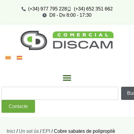
(+34) 977 795 228
(+34) 652 351 662
Dll - Dv 8:00 - 17:30
Bu
Contacte
Inici
/
Un sol ús
/
EPI
/ Cobre sabates de polipropilè