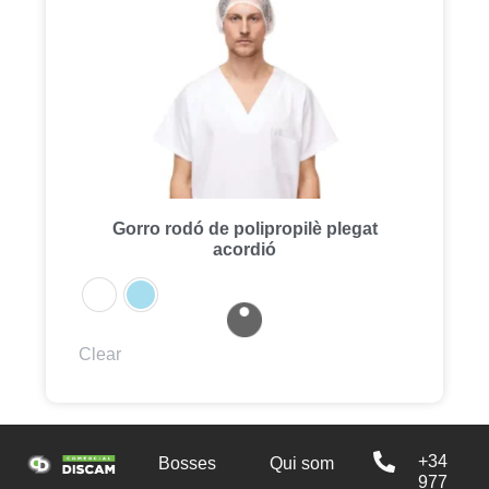
Gorro rodó de polipropilè plegat
acordió
Clear
+34
Bosses
Qui som
977