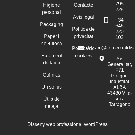
795
Higiene
Contacte
228
personal
Avís legal
+34
Packaging
646
Política de
220
Paper i
privacitat
102
cel·lulosa
discam@comercialdis
Política de
Parament
cookies
Av.
de taula
Generalitat,
F71
Químics
Polígon
Industrial
Un sol ús
ALBA
43480 Vila-
seca
Útils de
Tarragona
neteja
Disseny web professional WordPress