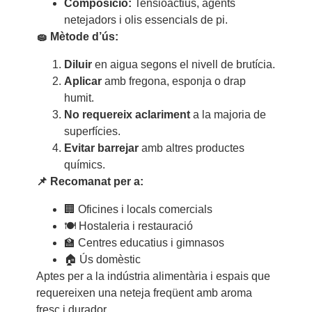
Composició:
Tensioactius, agents
netejadors i olis essencials de pi.
🧽 Mètode d’ús:
Diluir
en aigua segons el nivell de brutícia.
Aplicar
amb fregona, esponja o drap
humit.
No requereix aclariment
a la majoria de
superfícies.
Evitar barrejar
amb altres productes
químics.
📌 Recomanat per a:
🏢 Oficines i locals comercials
🍽️ Hostaleria i restauració
🏫 Centres educatius i gimnasos
🏠 Ús domèstic
Aptes per a la indústria alimentària i espais que
requereixen una neteja freqüent amb aroma
fresc i durador.