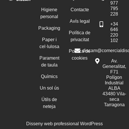
977
795
Higiene
Contacte
228
personal
Avís legal
+34
Packaging
646
Política de
220
Paper i
privacitat
102
cel·lulosa
discam@comercialdis
Política de
Parament
cookies
Av.
de taula
Generalitat,
F71
Químics
Polígon
Industrial
Un sol ús
ALBA
43480 Vila-
seca
Útils de
Tarragona
neteja
Disseny web professional WordPress