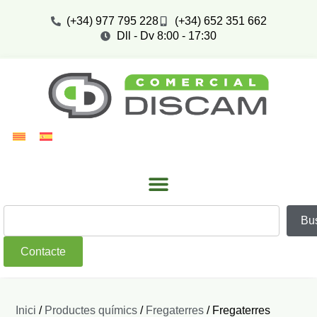
(+34) 977 795 228
(+34) 652 351 662
Dll - Dv 8:00 - 17:30
Bu
Contacte
Inici
/
Productes químics
/
Fregaterres
/ Fregaterres