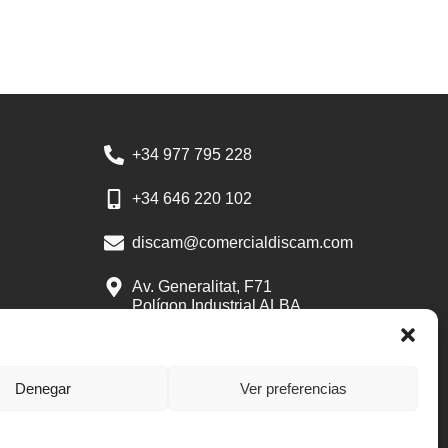
+34 977 795 228
+34 646 220 102
discam@comercialdiscam.com
Av. Generalitat, F71
Polígon Industrial ALBA
43480 Vila-seca
Tarragona
Denegar
Ver preferencias