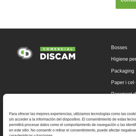
Bosses
Higiene pe
Packaging
Paper i cel
Parament d
Químics
Para ofrecer las mejores experiencias, utilizamos tecnologías como las coo
Un sol ús
y/o acceder a la información del dispositivo. El consentimiento de estas tecn
permitirá procesar datos como el comportamiento de navegación o las identi
Útils de net
en este sitio. No consentir o retirar el consentimiento, puede afectar negativ
características y funciones.