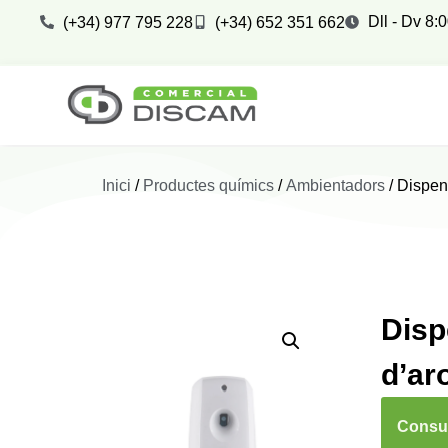
Dll - Dv 8:
(+34) 977 795 228
(+34) 652 351 662
Inici
/
Productes químics
/
Ambientadors
/ Dispen
Disp
d’ar
Consul