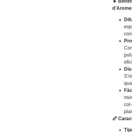
🔹 Benef
d’Aromes
Dif
esp
con
Pro
Con
pol
efic
Dis
S’i
qua
Fàci
mun
col
pla
📏 Carac
Tip