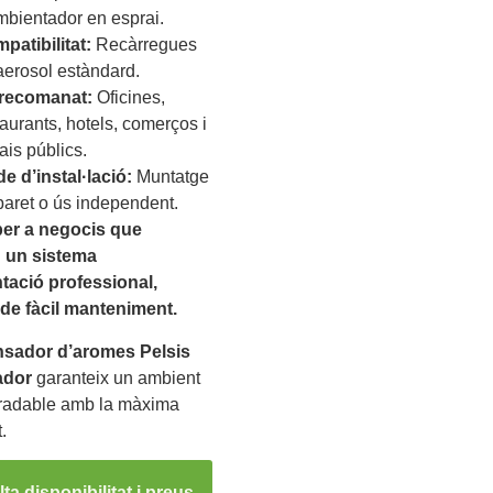
mbientador en esprai.
patibilitat:
Recàrregues
aerosol estàndard.
recomanat:
Oficines,
taurants, hotels, comerços i
ais públics.
e d’instal·lació:
Muntatge
paret o ús independent.
per a negocis que
 un sistema
tació professional,
i de fàcil manteniment.
nsador d’aromes Pelsis
ador
garanteix un ambient
gradable amb la màxima
.
ta disponibilitat i preus