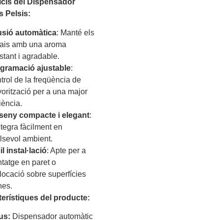
icis del Dispensador
 Pelsis:
usió automàtica
: Manté els
ais amb una aroma
stant i agradable.
gramació ajustable
:
trol de la freqüència de
vorització per a una major
iència.
seny compacte i elegant
:
ntegra fàcilment en
lsevol ambient.
l instal·lació
: Apte per a
tatge en paret o
·locació sobre superfícies
nes.
terístiques del producte:
us:
Dispensador automàtic