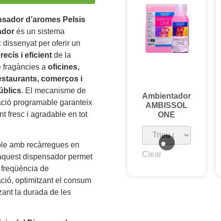
nsador d’aromes Pelsis
ador
és un sistema
 dissenyat per oferir un
recís i eficient
de la
e fragàncies a
oficines,
restaurants, comerços i
úblics
. El mecanisme de
Ambientador
ació programable garanteix
AMBISSOL
t fresc i agradable en tot
ONE
le amb recàrregues en
Clear
 aquest dispensador permet
a freqüència de
ació, optimitzant el consum
zant la durada de les