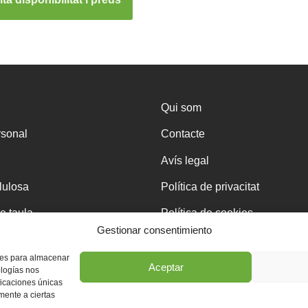
Qui som
rsonal
Contacte
Avís legal
·lulosa
Política de privacitat
e taula
Política de cookies
Gestionar consentimiento
kies para almacenar
Aceptar
ologías nos
ficaciones únicas
eja
amente a ciertas