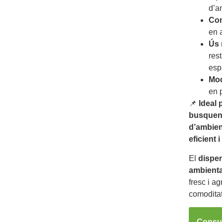
d’a
Com
en 
Ús 
res
esp
Mod
en 
📌
Ideal 
busquen
d’ambien
eficient 
El
dispe
ambient
fresc i a
comoditat
Consul