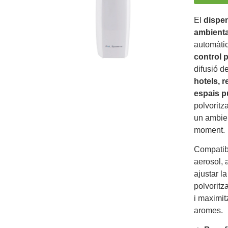
El
dispe
ambient
automàtic
control p
difusió d
hotels, 
espais p
polvoritz
un ambien
moment.
Compatib
aerosol,
ajustar l
polvoritz
i maximit
aromes.