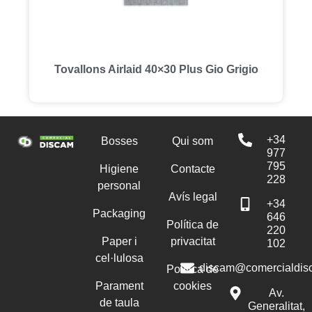
Tovallons Airlaid 40×30 Plus Gio Grigio
+34
Bosses
Qui som
977
795
Higiene
Contacte
228
personal
Avís legal
+34
Packaging
646
Política de
220
Paper i
privacitat
102
cel·lulosa
discam@comercialdis
Política de
Parament
cookies
Av.
de taula
Generalitat,