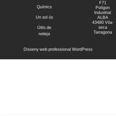
F71
Químics
Polígon
Industrial
Un sol ús
ALBA
43480 Vila-
seca
Útils de
Tarragona
neteja
Disseny web professional WordPress