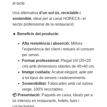
al tacte.
Una alternativa
d’un sol ús, reciclable i
sostenible
, ideal per al canal HORECA i el
sector professional de la restauració.
🔹 Beneficis del producte:
Alta resistència i absorció:
Millora
l’experiència del client i redueix el consum
per servei.
Format professional:
Plegat 1/4 (20×20
cm) amb dimensions obertes de 40×40 cm.
Imatge cuidada:
Acabat elegant, apte per
a tot tipus de serveis i esdeveniments.
Sostenibilitat:
Fabricades amb cel·lulosa
verge, 100% reciclables.
📦 Presentació:
Paquets en caixa, ideals per a
ús intensiu en restaurants, hotels, bars i
col·lectivitats.