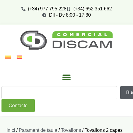
(+34) 977 795 228
(+34) 652 351 662
Dll - Dv 8:00 - 17:30
Bu
Contacte
Inici
/
Parament de taula
/
Tovallons
/ Tovallons 2 capes