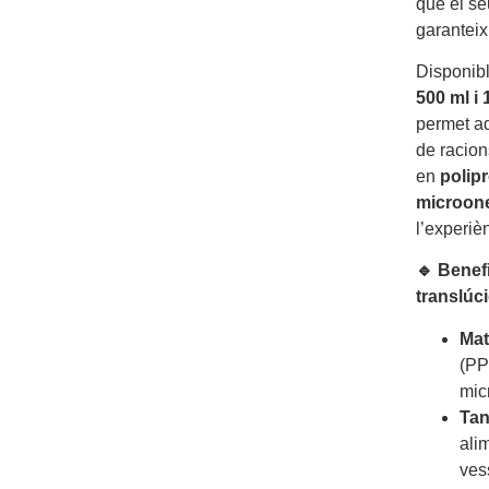
que el se
garanteix
Disponib
500 ml i 
permet ad
de racion
en
polipr
microon
l’experièn
🔹 Benefi
translúci
Mat
(PP)
mic
Tan
alim
ves