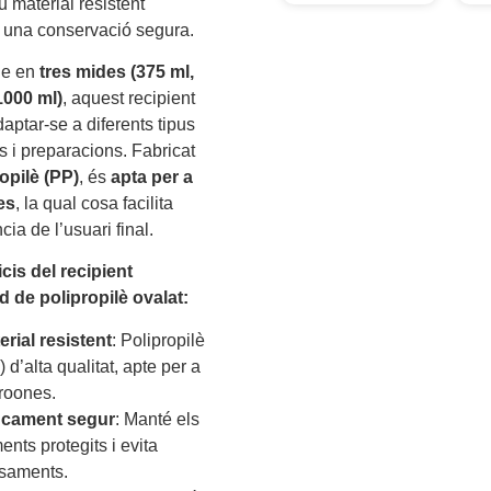
u material resistent
 una conservació segura.
le en
tres mides (375 ml,
1000 ml)
, aquest recipient
aptar-se a diferents tipus
s i preparacions. Fabricat
opilè (PP)
, és
apta per a
es
, la qual cosa facilita
cia de l’usuari final.
cis del recipient
d de polipropilè ovalat:
erial resistent
: Polipropilè
 d’alta qualitat, apte per a
roones.
cament segur
: Manté els
ents protegits i evita
saments.