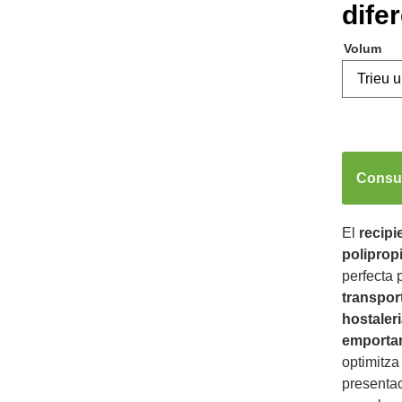
dife
Volum
Consul
El
recipi
polipropi
perfecta p
transpor
hostaleri
emporta
optimitza 
presentac