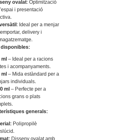
seny ovalat
: Optimització
l’espai i presentació
ctiva.
versàtil
: Ideal per a menjar
emportar, delivery i
agatzematge.
 disponibles:
 ml
– Ideal per a racions
ites i acompanyaments.
 ml
– Mida estàndard per a
jars individuals.
0 ml
– Perfecte per a
cions grans o plats
plets.
terístiques generals:
erial:
Polipropilè
slúcid.
mat:
Disseny ovalat amb