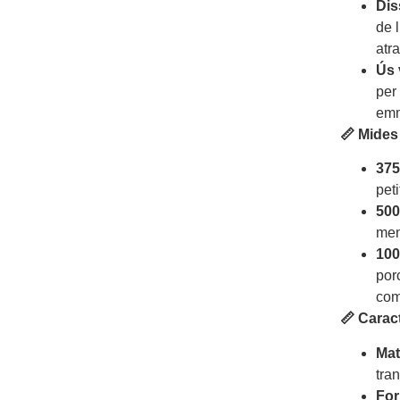
Dis
de 
atra
Ús 
per 
emm
📏 Mides
375
pet
500
men
100
por
com
📏 Carac
Mat
tran
For