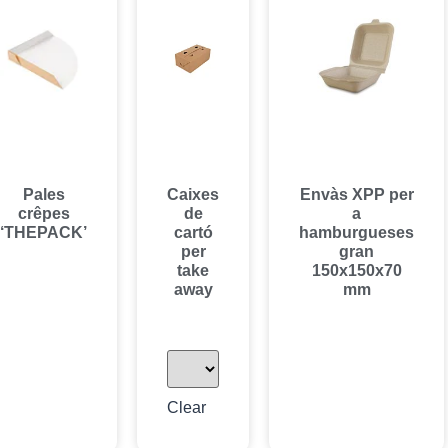
Pales
Caixes
Envàs XPP per
crêpes
de
a
‘THEPACK’
cartó
hamburgueses
per
gran
take
150x150x70
away
mm
Clear