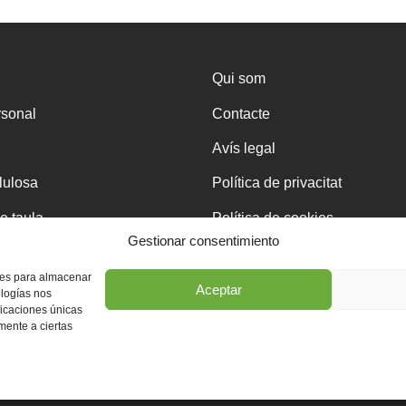
Qui som
rsonal
Contacte
Avís legal
·lulosa
Política de privacitat
e taula
Política de cookies
Gestionar consentimiento
kies para almacenar
Aceptar
ologías nos
ficaciones únicas
eja
amente a ciertas
Disseny web professional WordPress