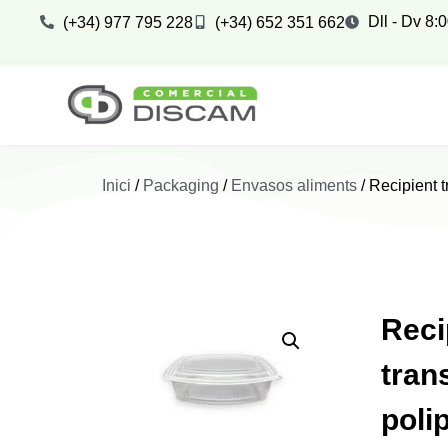
Dll - Dv 8:
(+34) 977 795 228
(+34) 652 351 662
Inici
/
Packaging
/
Envasos aliments
/ Recipient t
Reci
tran
poli