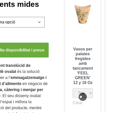
rents mides
Vasos per
ta disponibilitat i preus
patates
fregides
amb
ent translúcid de
tancament
lè ovalat
és la solució
‘FEEL
er a l’
emmagatzematge i
GREEN’
12 y 16 Oz
t d’aliments
en negocis de
a, càtering i menjar per
r
. El seu disseny ovalat
l’espai i millora la
Clear
ió del producte, mentre