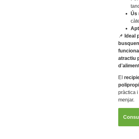
tan
Ús 
càte
Apt
📌
Ideal 
busquen 
funciona
atractiu 
d’aliment
El
recipi
polipropi
pràctica i
menjar.
Consul