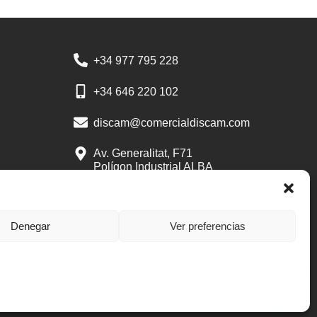
+34 977 795 228
+34 646 220 102
discam@comercialdiscam.com
Av. Generalitat, F71
Polígon Industrial ALBA
43480 Vila-seca
Tarragona
Denegar
Ver preferencias