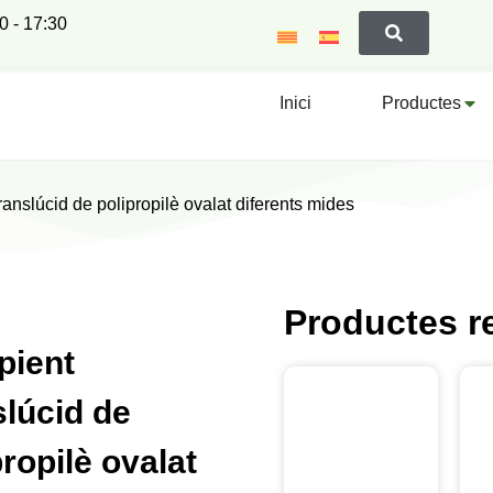
00 - 17:30
Inici
Productes
ranslúcid de polipropilè ovalat diferents mides
Productes r
pient
slúcid de
propilè ovalat