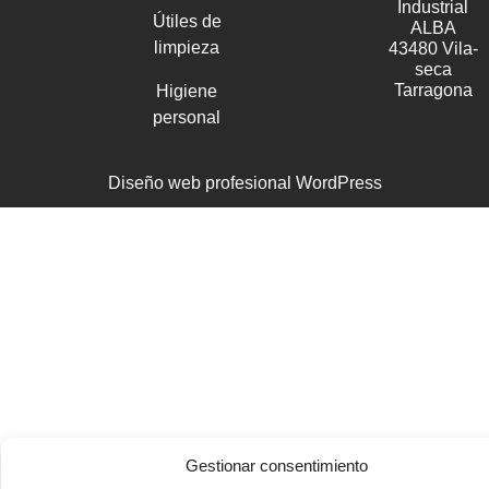
Industrial
Útiles de
ALBA
limpieza
43480 Vila-
seca
Tarragona
Higiene
personal
Diseño web profesional WordPress
Gestionar consentimiento