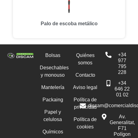
Palo de escoba metálico
+34
Bolsas
Quiénes
977
somos
795
Desechables
228
y monouso
Contacto
+34
Mantelería
Aviso legal
646 22
01 02
Packaing
Política de
discam@comercialdis
privacidad
Papel y
Av.
celulosa
Política de
Generalitat,
cookies
F71
Químicos
Polígon