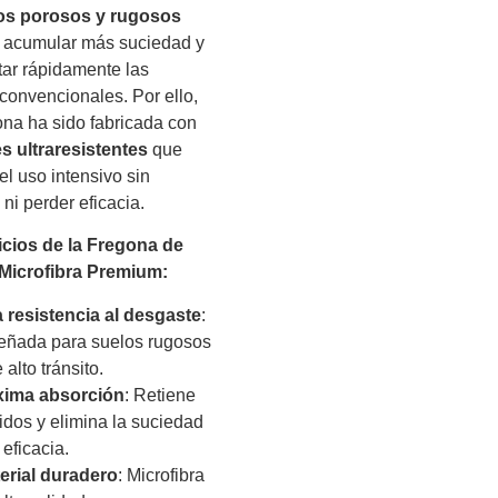
os porosos y rugosos
a acumular más suciedad y
ar rápidamente las
convencionales. Por ello,
ona ha sido fabricada con
s ultraresistentes
que
el uso intensivo sin
ni perder eficacia.
icios de la Fregona de
 Microfibra Premium:
a resistencia al desgaste
:
eñada para suelos rugosos
 alto tránsito.
ima absorción
: Retiene
uidos y elimina la suciedad
 eficacia.
erial duradero
: Microfibra