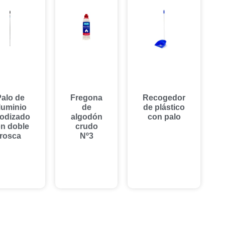
alo de
Fregona
Recogedor
luminio
de
de plástico
odizado
algodón
con palo
n doble
crudo
rosca
Nº3