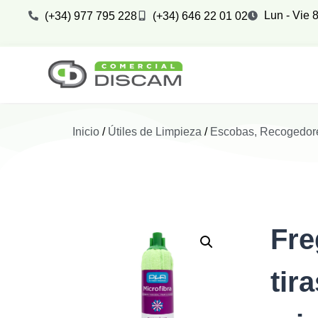
Lun - Vie 8
(+34) 977 795 228
(+34) 646 22 01 02
Inicio
/
Útiles de Limpieza
/
Escobas, Recogedor
Fre
tir