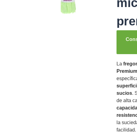
mic
pr
Cons
La
fregon
Premium
específic
superfic
sucios
. 
de alta c
capacida
resisten
la sucied
facilidad.