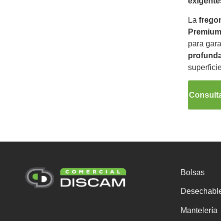
exigente
La
fregon
Premium
para gar
profunda
superficie
Consulta
Bolsas
Desechabl
Mantelería