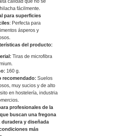
alta calidad que no se
hilacha fácilmente.
al para superficies
ciles
: Perfecta para
imentos ásperos y
osos.
terísticas del producto:
erial:
Tiras de microfibra
mium.
o:
160 g.
o recomendado:
Suelos
osos, muy sucios y de alto
sito en hostelería, industria
omercios.
para profesionales de la
 que buscan una fregona
e, duradera y diseñada
 condiciones más