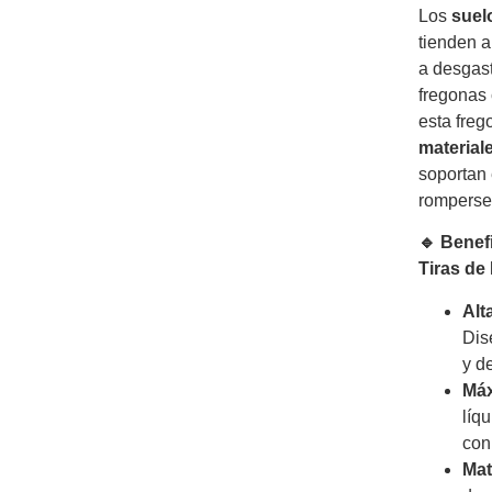
Los
suel
tienden 
a desgast
fregonas 
esta freg
materiale
soportan 
romperse 
🔹 Benef
Tiras de
Alt
Dis
y de
Máx
líq
con
Mat