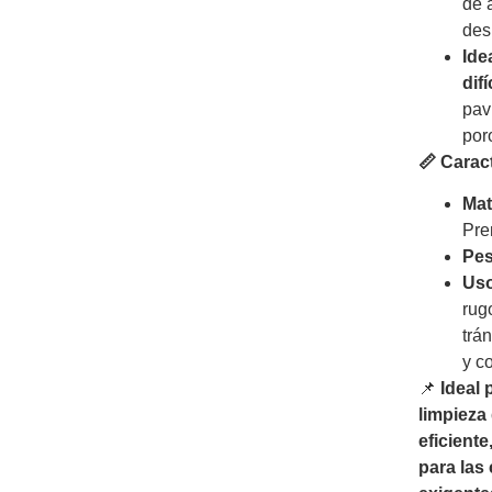
de 
des
Ide
difí
pav
por
📏 Carac
Mat
Pre
Pes
Us
rug
trán
y c
📌
Ideal 
limpieza
eficient
para las