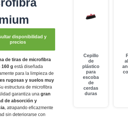
rofibra
emium
ultar disponibilidad y
precios
Cepillo
P
a de tiras de microfibra
de
a
 160 g
está diseñada
plástico
an
para
co
amente para la limpieza de
escoba
ies rugosas y suelos muy
de
Su estructura de microfibra
cerdas
duras
alidad garantiza una
gran
d de absorción y
cia
, atrapando eficazmente
ad sin deteriorarse con