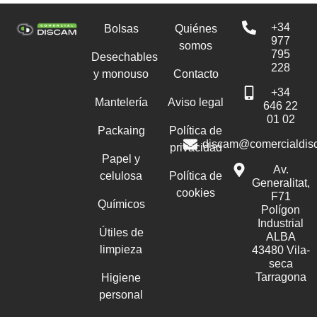
+34
Bolsas
Quiénes
977
somos
795
Desechables
228
y monouso
Contacto
+34
Mantelería
Aviso legal
646 22
01 02
Packaing
Política de
discam@comercialdis
privacidad
Papel y
Av.
celulosa
Política de
Generalitat,
cookies
F71
Químicos
Polígon
Industrial
Útiles de
ALBA
limpieza
43480 Vila-
seca
Tarragona
Higiene
personal