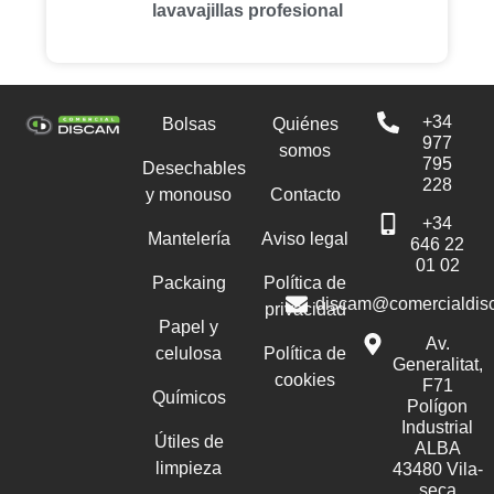
lavavajillas profesional
+34
Bolsas
Quiénes
977
somos
795
Desechables
228
y monouso
Contacto
+34
Mantelería
Aviso legal
646 22
01 02
Packaing
Política de
discam@comercialdis
privacidad
Papel y
Av.
celulosa
Política de
Generalitat,
cookies
F71
Químicos
Polígon
Industrial
Útiles de
ALBA
limpieza
43480 Vila-
seca