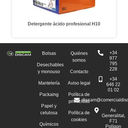
Detergente ácido profesional H10
+34
Bolsas
Quiénes
977
somos
795
Desechables
228
y monouso
Contacto
+34
Mantelería
Aviso legal
646 22
01 02
Packaing
Política de
discam@comercialdis
privacidad
Papel y
Av.
celulosa
Política de
Generalitat,
cookies
F71
Químicos
Polígon