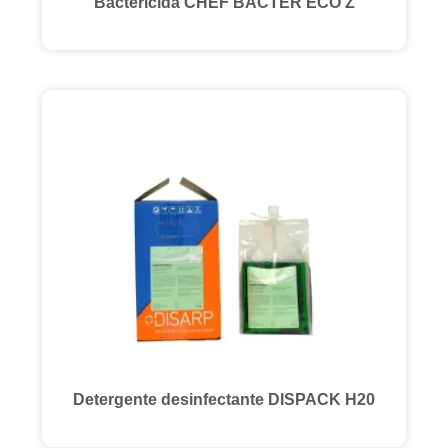
Bactericida CHEF BACTER ECO Z
Detergente desinfectante DISPACK H20