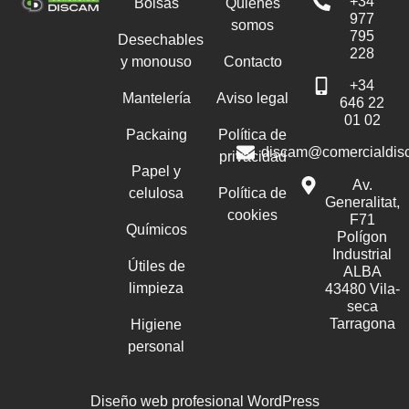
+34
Bolsas
Quiénes
977
somos
795
Desechables
228
y monouso
Contacto
+34
Mantelería
Aviso legal
646 22
01 02
Packaing
Política de
discam@comercialdis
privacidad
Papel y
Av.
celulosa
Política de
Generalitat,
cookies
F71
Químicos
Polígon
Industrial
Útiles de
ALBA
limpieza
43480 Vila-
seca
Tarragona
Higiene
personal
Diseño web profesional WordPress