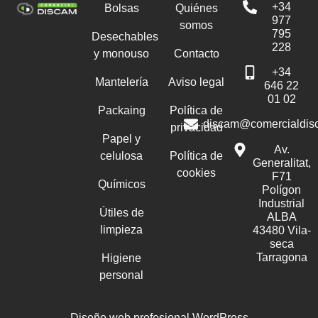
+34
Bolsas
Quiénes
977
somos
795
Desechables
228
y monouso
Contacto
+34
Mantelería
Aviso legal
646 22
01 02
Packaing
Política de
discam@comercialdis
privacidad
Papel y
Av.
celulosa
Política de
Generalitat,
cookies
F71
Químicos
Polígon
Industrial
Útiles de
ALBA
limpieza
43480 Vila-
seca
Tarragona
Higiene
personal
Diseño web profesional WordPress