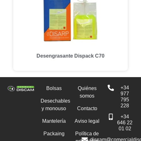
Desengrasante Dispack C70
+34
Bolsas
Quiénes
977
somos
795
Desechables
228
y monouso
Contacto
+34
Mantelería
Aviso legal
646 22
01 02
Packaing
Política de
discam@comercialdis