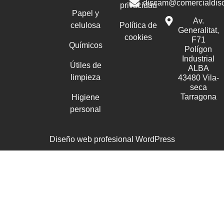
discam@comercialdis
privacidad
Papel y
Av.
celulosa
Política de
Generalitat,
cookies
F71
Químicos
Polígon
Industrial
Útiles de
ALBA
limpieza
43480 Vila-
seca
Tarragona
Higiene
personal
Diseño web profesional WordPress