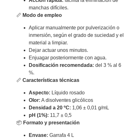
Acción rápida:
facilita la eliminación de
manchas difíciles.
📏
Modo de empleo
Aplicar manualmente por pulverización o
inmersión, según el grado de suciedad y el
material a limpiar.
Dejar actuar unos minutos.
Enjuagar posteriormente con agua.
Dosificación recomendada:
del 3 % al 6
%.
📏
Características técnicas
Aspecto:
Líquido rosado
Olor:
A disolventes glicólicos
Densidad a 20 ºC:
1,06 ± 0,01 g/mL
pH (1%):
11,7 ± 0,5
📦
Formato y presentación
Envase:
Garrafa 4 L