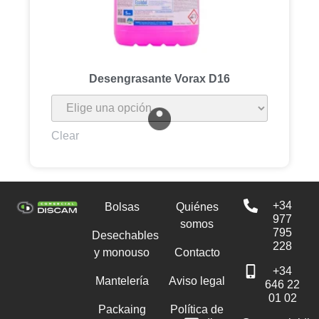
Desengrasante Vorax D16
Clear
+34
Bolsas
Quiénes
977
somos
795
Desechables
228
y monouso
Contacto
+34
Mantelería
Aviso legal
646 22
01 02
Packaing
Política de