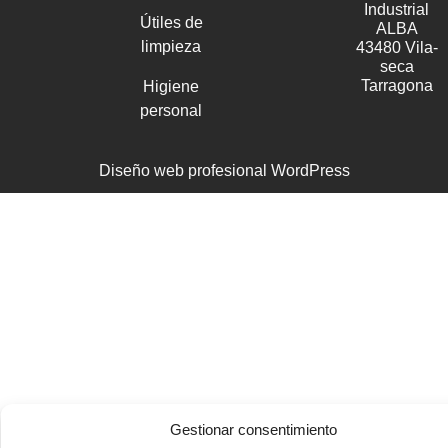
Industrial
Útiles de
ALBA
limpieza
43480 Vila-
seca
Tarragona
Higiene
personal
Diseño web profesional WordPress
Gestionar consentimiento