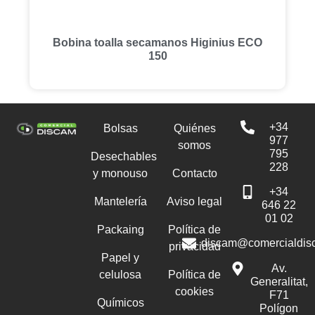
Bobina toalla secamanos Higinius ECO
150
+34
Bolsas
Quiénes
977
somos
795
Desechables
228
y monouso
Contacto
+34
Mantelería
Aviso legal
646 22
01 02
Packaing
Política de
discam@comercialdis
privacidad
Papel y
Av.
celulosa
Política de
Generalitat,
cookies
F71
Químicos
Polígon